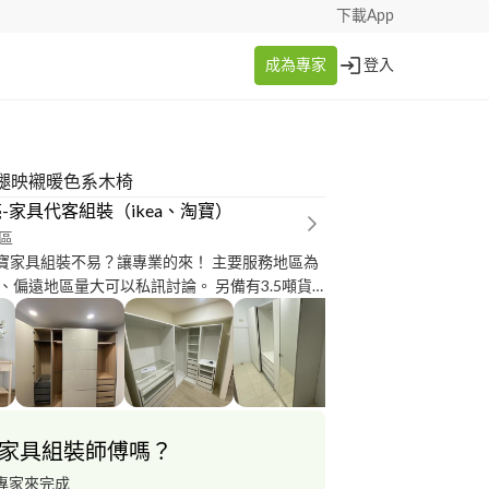
下載App
成為專家
登入
腿映襯暖色系木椅
-家具代客組裝（ikea、淘寶）
區
家具組裝不易？讓專業的來！ 主要服務地區為
遠地區量大可以私訊討論。 另備有3.5噸貨
師界的諸葛亮，對組裝
，常常對組裝有不一樣的想法、執行比說明書更
4年，在與上市家具公
公司，平均每日工時12-16小時是常態 ，高強度
著事情要做好，但做到後面又累又晚、只想趕快
作品質可以期待嗎？ 但其實組裝完成後的
家具組裝師傅嗎？
人開心的感謝，是很有成就感的！所以毅然決定
帶著我的技術、滿滿的經驗，決定自己創業！
專家來完成