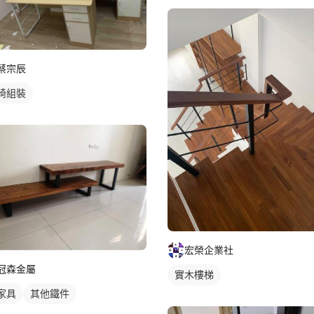
蔡宗辰
椅組裝
宏榮企業社
冠森金屬
實木樓梯
家具
其他鐵件