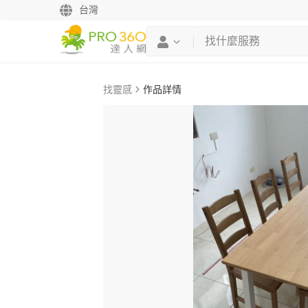
台灣
找靈感
作品詳情