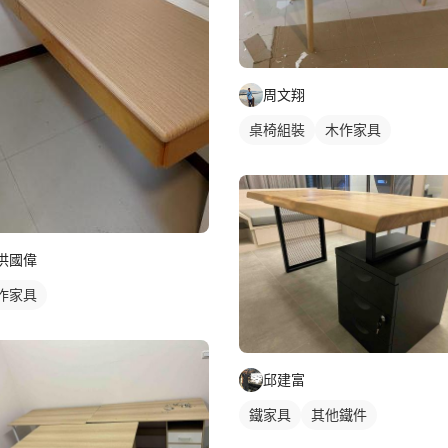
周文翔
桌椅組裝
木作家具
洪國偉
作家具
邱建富
鐵家具
其他鐵件