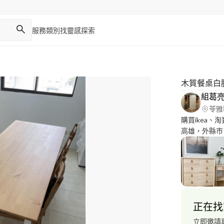
服務類別
找靈感
探索
木質餐桌白
組葛亮
苓雅
購買ikea、淘寶
高雄，外縣市、偏
車，可協助搬家服務 組葛亮-號稱組裝
家具很有熱忱
快速、安全的組法！ 入行組裝的行業約
司合作的外包
長工時，也想
走人，請問有什麼施
正在找
滿足與得到客
離開了公司，
立即邀請