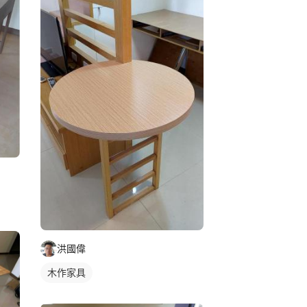
洪國偉
木作家具