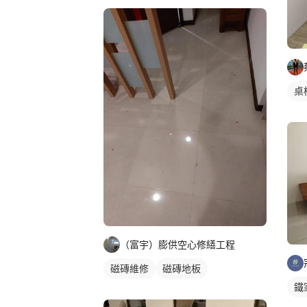
桌
（富宇）膨供空心修繕工程
磁磚維修
磁磚地板
鐵