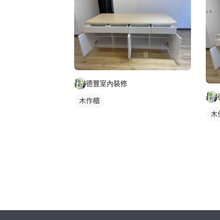
德豐室內裝修
木作櫃
木