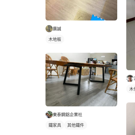
廣誠
木地板
木
東泰鋼鋁企業社
鐵家具
其他鐵件