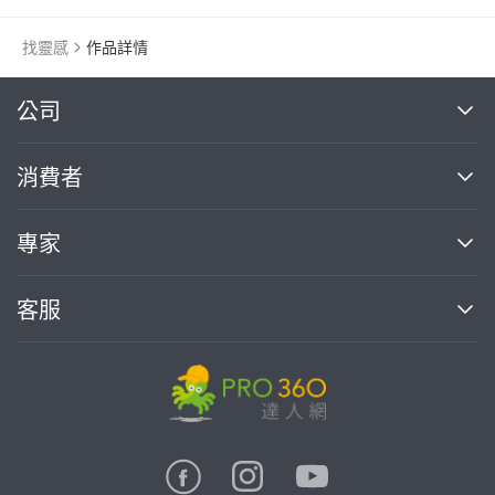
找靈感
作品詳情
繼續完成
公司
關於我們
消費者
找專家(0)
買服務(0)
媒體報導
買服務
專家
部落格
如何使用PRO360
加入我們
案件中心
客服
熱門服務
投資人關係
成為專家
所有服務
客服中心
合作提案
如何接案
價格行情
使用條款
聯絡我們
專家指南
專家目錄
信任與保障
推廣服務