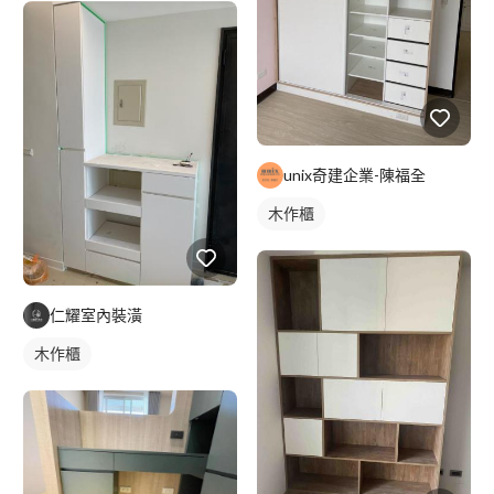
unix奇建企業-陳福全
木作櫃
仁耀室內裝潢
木作櫃