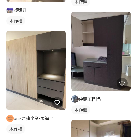
木作櫃
賴顗升
木作櫃
仲慶工程行/
木作櫃
unix奇建企業-陳福全
木作櫃