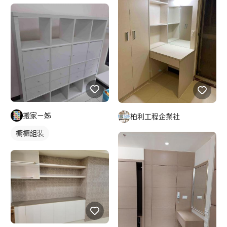
搬家ㄧ姊
柏利工程企業社
櫥櫃組裝