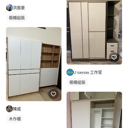
洪振豪
櫥櫃組裝
U saysay 工作室
櫥櫃組裝
陳威
木作櫃