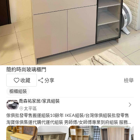
簡約時尚玻璃櫃門
收藏
分享
檢舉
櫥櫃組裝
喬森祐家居/家具組裝
太平區
傢俱批發零售搬運組裝10餘年 IKEA組裝/台灣傢俱組裝批發零售
淘寶傢俱集運代購代運代組裝 男師傅/女師傅專業到府組裝 服務地
區：桃竹苗、彰中投、雲嘉 很高興為您服務、歡迎詢問價格都可
談 請提供產品照片與尺寸、組裝預算