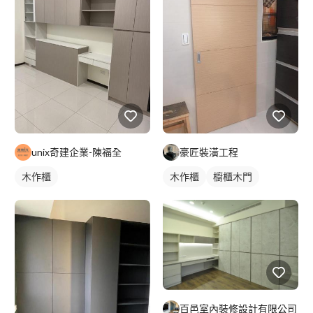
unix奇建企業-陳福全
豪匠裝潢工程
木作櫃
木作櫃
櫥櫃木門
百邑室內裝修設計有限公司