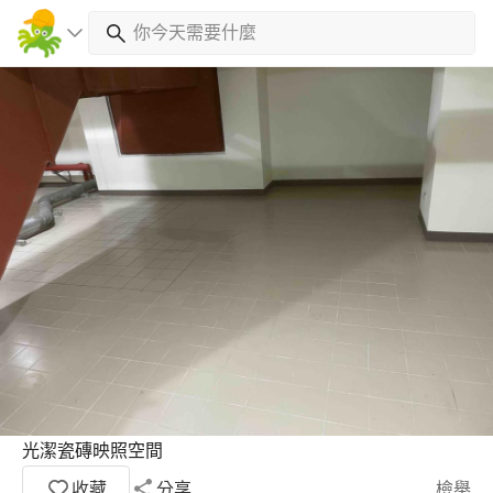
光潔瓷磚映照空間
收藏
分享
檢舉