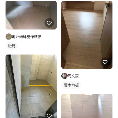
地坪磁磚施作裝修
磁磚
周文豪
實木地板