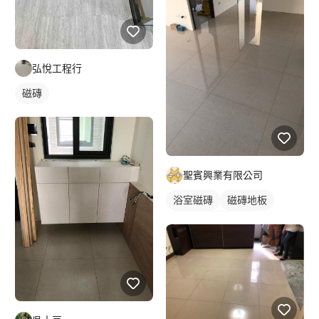
弘悅工程行
磁磚
聖賓興業有限公司
浴室磁磚
磁磚地板
石材地板拋光打臘