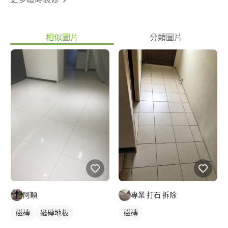
相似圖片
分類圖片
阿穎
專業 打石 拆除
磁磚
磁磚地板
磁磚