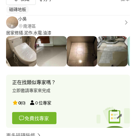
磁磚地板
小吳
南港區
居家修繕.泥作.水電.油漆
正在找類似專家嗎？
立即邀請專家來完成
0
(
0
)
0
位專家
免費找專家
更多磁磚裝修