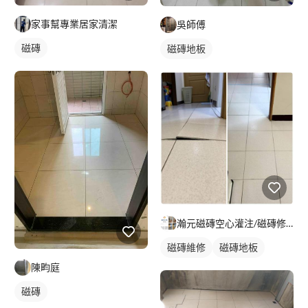
家事幫專業居家清潔
吳師傅
磁磚
磁磚地板
瀚元磁磚空心灌注/磁磚修復/隆起修復
磁磚維修
磁磚地板
陳畇庭
磁磚