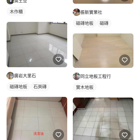
吳土豆
木作櫃
振新實業社
磁磚地板
磁磚
廣岩大里石
同立地板工程行
磁磚地板
石英磚
實木地板