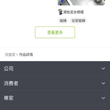
鴻怡泥水修繕
磁磚
浴室磁磚
查看更多
找靈感
作品詳情
繼續完成
公司
關於我們
消費者
找專家(0)
買服務(0)
媒體報導
買服務
專家
部落格
如何使用PRO360
加入我們
案件中心