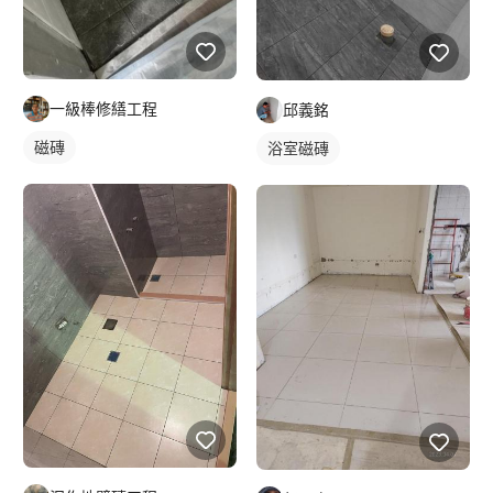
一級棒修繕工程
邱義銘
磁磚
浴室磁磚