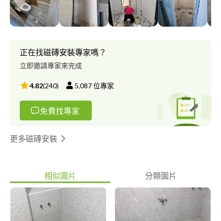
基隆 桃園 新竹 苗栗 台中 宜蘭 我們提供免費到府估價 如有需要的
話 可以約時間看現場 再跟您討論 估價 真誠的為您服務及頋好品質
鑫輝築宅裝修工程有限公司
正在找磁磚安裝專家嗎？
立即邀請專家來完成
4.82
(
240
)
5,087
位專家
免費找專家
更多磁磚安裝
相似圖片
分類圖片