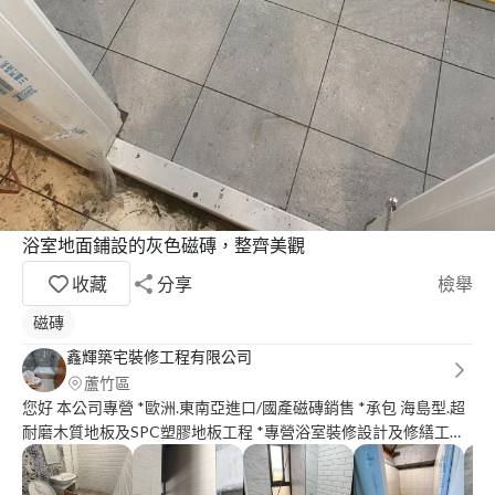
浴室地面鋪設的灰色磁磚，整齊美觀
收藏
分享
檢舉
磁磚
鑫輝築宅裝修工程有限公司
蘆竹區
您好 本公司專營 *歐洲.東南亞進口/國產磁磚銷售 *承包 海島型.超
耐磨木質地板及SPC塑膠地板工程 *專營浴室裝修設計及修繕工程
*室內空間規劃及設計統包工程 *舊屋翻新 拆除清運 *外墙防水 室
内防水 *油漆工程 木作工程 *各種泥作裝璜設計工程 地區限:雙北