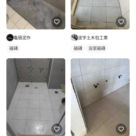
龜宿泥作
浤宇土木包工業
磁磚
磁磚
浴室磁磚