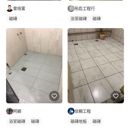
曾培富
彤彪工程行
磁磚
浴室磁磚
磁磚
阿穎
信賴工程
浴室磁磚
磁磚
磁磚地板
磁磚