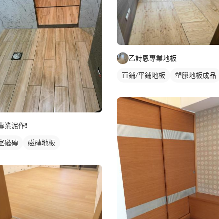
乙詩恩專業地板
直鋪/平鋪地板
塑膠地板成品
專業泥作❗️
室磁磚
磁磚地板