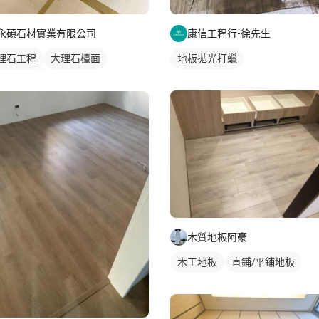
永碩石材實業有限公司
康信工程行-徐先生
理石工程
大理石檯面
地板拋光打蠟
材檯面/物件
木質地板阿豪
木工地板
直鋪/平鋪地板