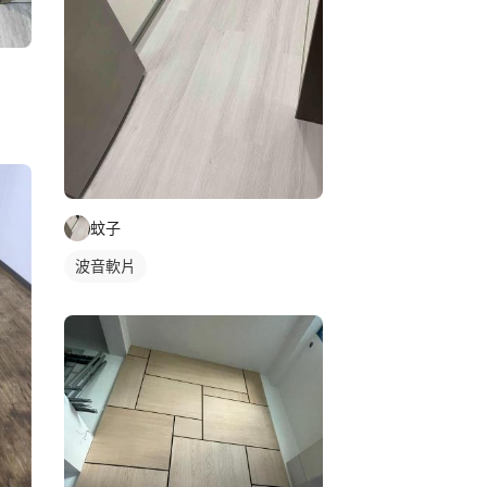
蚊子
波音軟片