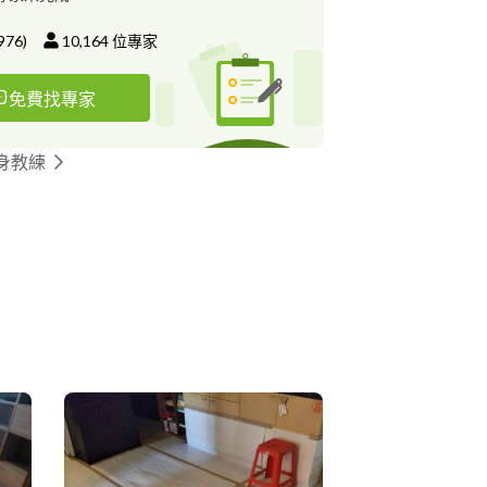
976
)
10,164
位專家
免費找專家
身教練