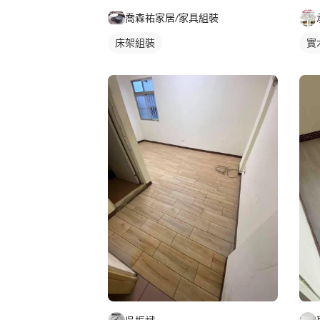
喬森祐家居/家具組裝
床架組裝
實