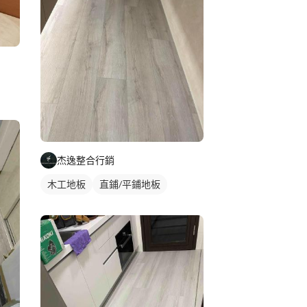
杰逸整合行銷
木工地板
直鋪/平鋪地板