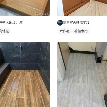
辰藝木地板 小陸
閎恩室內裝潢工程
高地板
木作櫃
櫥櫃木門