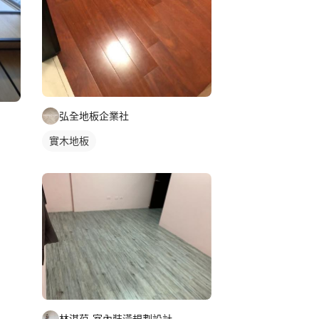
弘全地板企業社
實木地板
林淇葆-室內裝潢規劃設計