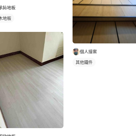
承鈊地板
木地板
個人接案
其他鐵件