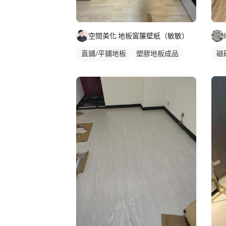
空間美化 地板窗簾壁紙（敏敏）
直鋪/平鋪地板
塑膠地板成品
磁
實木地板