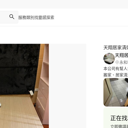
服務類別
找靈感
探索
天翔居家清
天翔
永和
本公司有幫人
搬家、居家清
助排隊，代買
設計、美甲設
正在找
立即邀請