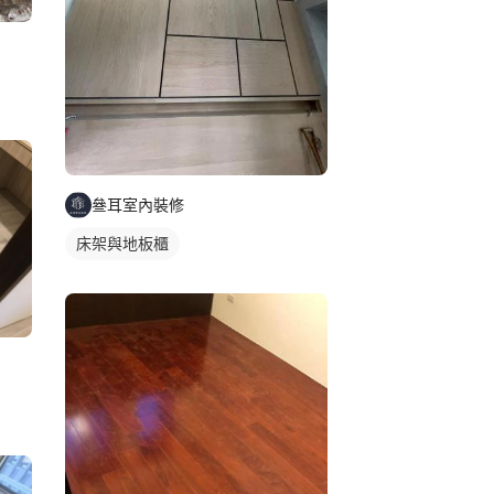
叄耳室內裝修
床架與地板櫃