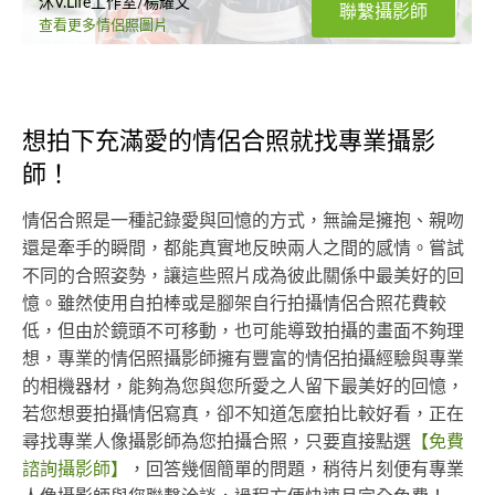
沐V.Life工作室/楊耀文
聯繫攝影師
查看更多情侶照圖片
想拍下充滿愛的情侶合照就找專業攝影
師！
情侶合照是一種記錄愛與回憶的方式，無論是擁抱、親吻
還是牽手的瞬間，都能真實地反映兩人之間的感情。嘗試
不同的合照姿勢，讓這些照片成為彼此關係中最美好的回
憶。雖然使用自拍棒或是腳架自行拍攝情侶合照花費較
低，但由於鏡頭不可移動，也可能導致拍攝的畫面不夠理
想，專業的情侶照攝影師擁有豐富的情侶拍攝經驗與專業
的相機器材，能夠為您與您所愛之人留下最美好的回憶，
若您想要拍攝情侶寫真，卻不知道怎麼拍比較好看，正在
尋找專業人像攝影師為您拍攝合照，只要直接點選
【免費
諮詢攝影師】
，回答幾個簡單的問題，稍待片刻便有專業