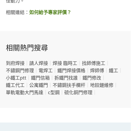
佳動力。
相關連結：
如何給予專家評價？
相關熱門搜尋
到府焊接
｜
請人焊接
｜
焊接 臨時工
｜
找師傅施工
｜
不鏽鋼門修理
｜
電焊工
｜
鐵門焊接價格
｜
焊師傅
｜
鐵工
｜
小鐵工ptt
｜
鐵門信箱
｜
拆鐵門找誰
｜
鐵門修改
｜
鐵工代工
｜
公寓鐵門
｜
不鏽鋼扶手欄杆
｜
地鉸鏈維修
｜
單軌電動大門馬達
｜
c型鋼
｜
硫化銅門修理
｜