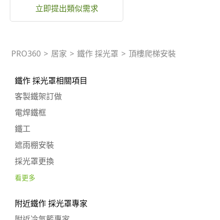
立即提出類似需求
PRO360
>
居家
>
鐵作 採光罩
>
頂樓爬梯安裝
鐵作 採光罩相關項目
客製鐵架訂做
電焊鐵框
鐵工
遮雨棚安裝
採光罩更換
看更多
附近鐵作 採光罩專家
附近冷氣籃專家