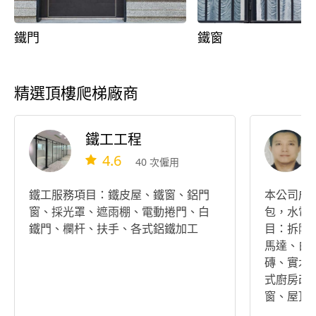
鐵門
鐵窗
精選頂樓爬梯廠商
鐵工工程
4.6
40 次僱用
鐵工服務項目：鐵皮屋、鐵窗、鋁門
本公司成
窗、採光罩、遮雨棚、電動捲門、白
包，水電
鐵門、欄杆、扶手、各式鋁鐵加工
目：拆除
馬達、白
磚、實木
式廚房改
窗、屋頂