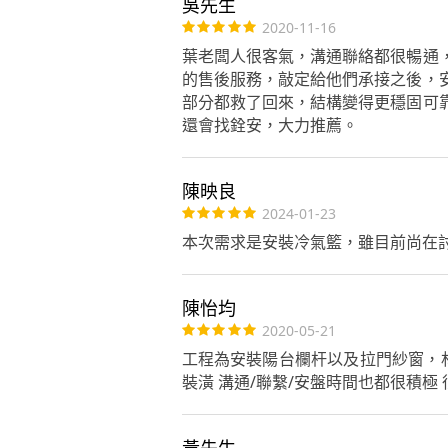
吳先生
2020-11-16
葉老闆人很客氣，溝通聯絡都很暢通
的售後服務，敲定給他們承接之後，
部分都救了回來，結構變得更穩固可
還會找銓安，大力推薦。
陳映良
2024-01-23
本次需求是安裝冷氣籃，雖目前尚在
陳怡均
2020-05-21
工程為安裝陽台欄杆以及拉門紗窗，
裝潢 溝通/聯繫/安盤時間也都很積極 很
黃先生