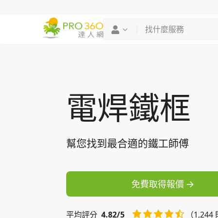
找專家
買服務
電焊鐵框
幫您找到最合適的鐵工師傅
免費取得報價
平均
評分
4.82/5
（1,24