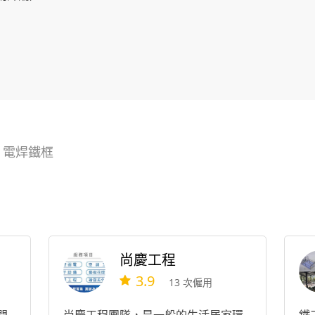
>
電焊鐵框
尚慶工程
3.9
13 次僱用