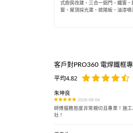
式廚房改建、三合一鋁門、鐵窗、
窗、屋頂採光罩、遮陽板、油漆噴
客戶對PRO360 電焊鐵框
平均4.82
朱坤良
2026-08-04
師傅服務態度非常親切且專業！施工
社！