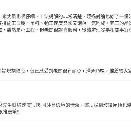
，來丈量也很仔細，工法講解的非常清楚，經過討論也給了一個
安排施工日期、吊料、動工速度又快又俐落一氣呵成，完工的品
靠，雖然是小工程，但老闆很認真服務，後續處理發票相關事宜
討論規劃階段，但已感受到老闆很有耐心，溝通順暢，推薦給大
林先生聯絡速度很快 且注意環境的清潔，鐵屑掉到玻璃屋頂也幫
推薦唷!!