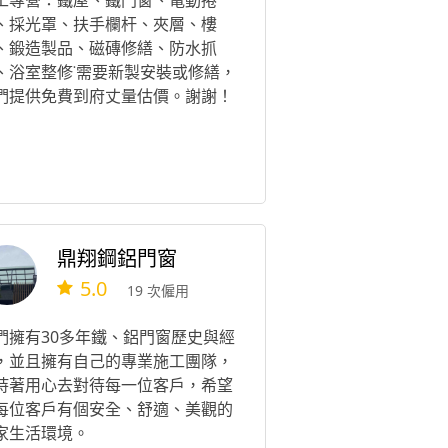
工專營：鐵屋、鐵門窗、電動捲
、採光罩、扶手欄杆、夾層、樓
、鍛造製品、磁磚修繕、防水抓
、浴室整修˙需要新製安裝或修繕，
們提供免費到府丈量估價。謝謝！
鼎翔鋼鋁門窗
5.0
19 次僱用
們擁有30多年鐵、鋁門窗歷史與經
，並且擁有自己的專業施工團隊，
持著用心去對待每一位客戶，希望
每位客戶有個安全、舒適、美觀的
家生活環境。