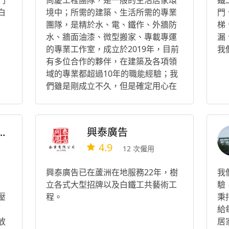
門
尚慶工程團隊，是一般的生活居家環
鐵
白
境中；所需的建築、生活所需的專業
門
團隊，是精於水、電、鐵作、外牆防
梯
水、牆面油漆、微型搬家、專載專運
漏
的專業工作室，成立於2019年，目前
我
有多位合作的夥伴，在建築及各項領
域的專業都超過10年的職能經驗；我
們雖是剛成立不久，但是確定用心在
本職各項技能上，保有優良的品質、
專業服務的工作態度！
裝潢統包水電工程
興泰廣告
4.9
12 次僱用
興泰廣告已在蘆洲在地服務22年，樹
我
立各式大型招牌以及白鐵工共藝術工
驗
壓
程。
秉
給
放
居