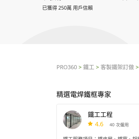
已獲得 250萬 用戶信賴
PRO360
>
鐵工
>
客製鐵架訂做
精選電焊鐵框專家
鐵工工程
4.6
40 次僱用