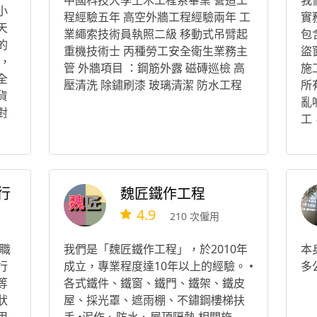
中國科技大學土木工程系畢業 營造工
我
小
程經驗五年 高空外牆工程經驗兩年 工
實
天
業繩索技術員執照二級 移動式吊臂起
包
的
重機技術士 丙種勞工安全衛生業務主
盜
，
管 外牆項目 ：鋼筋外露 磁磚巡檢 高
施
全
壓清洗 除鏽刷漆 玻璃清潔 防水工程
所
貨
亂
對
工
障
最
服
每
您
付
行
魏匠鐵作工程
4.9
210 次僱用
職
我們是「魏匠鐵作工程」，於2010年
本
行
成立，專業程度達10年以上的經驗。 •
多
等
各式鐵件、鐵窗、鐵門、鐵架、鐵皮
狀
屋、採光罩、遮雨棚、不鏽鋼樓梯扶