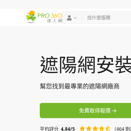
找專家
買服務
遮陽網安
幫您找到最專業的遮陽網廠商
免費取得報價
平均
評分
4.84/5
（464 