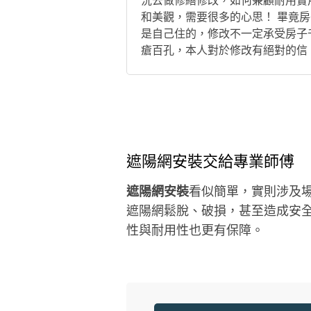
況去做修繕修改，如何兼顧耐用實
和美觀，需要很多的心思！ 畢竟房
是自己住的，修改不一定承受房子
瘡百孔，本人對於修改有絕對的信
心！希望有機會為您服務！
遮陽網安裝交給專業師傅
遮陽網安裝
看似簡單，實則涉及場
遮陽網鬆脫、破損，甚至造成安
性與耐用性也更有保障。