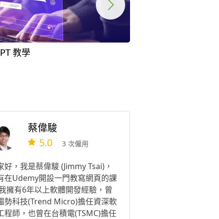
GPT 教學
銀髮手機教學
蔡偉駿
5.0
3 次僱用
好，我是蔡偉駿 (Jimmy Tsai)，
有在Udemy開設一門教寫網頁的課
 我擁有6年以上軟體開發經驗，曾
勢科技(Trend Micro)擔任資深軟
工程師，也曾在台積電(TSMC)擔任