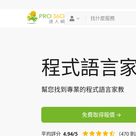
找專家
買服務
程式語言
幫您找到專業的程式語言家教
免費取得報價
平均
評分
4.94/5
（470 