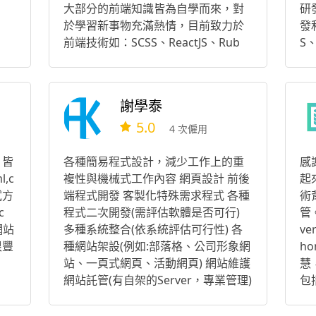
大部分的前端知識皆為自學而來，對
研
於學習新事物充滿熱情，目前致力於
發
前端技術如：SCSS、ReactJS、Rub
S、
y、Browserify、Webpack、網頁效
eb
能、SEO 等的同時，亦開始向後端發
能
展，學習 ExpressJS、MongoDB、Fir
謝學泰
ebase 等，期望能夠朝向全端工程師
5.0
進發。 另外，也對近日熱門之話題 - B
4 次僱用
lockChain 充滿好奇，若有機會，也
可詳談！
 皆
各種簡易程式設計，減少工作上的重
感
l,c
複性與機械式工作內容 網頁設計 前後
起
考試方
端程式開發 客製化特殊需求程式 各種
術
c
程式二次開發(需評估軟體是否可行)
管。
網站
多種系統整合(依系統評估可行性) 各
v
很豐
種網站架設(例如:部落格、公司形象網
h
站、一頁式網頁、活動網頁) 網站維護
慧
網站託管(有自架的Server，專業管理)
包
務：
ta