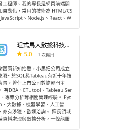
發工程師。我的專長是網頁前端開
和自動化，常用的技術為 HTML/CS
JavaScript、Node.js、React、W
pack、Python。 我的資歷和教學
力，絕對值得您信賴!
珵式馬大數據科技股份有限公司(原張小馬個人工作室)
5.0
1 次僱用
謝舊雨新知抬愛，小馬把公司成立
來囉~ 於SQL與Tableau有近十年技
背景，曾任上市公司數據部門主
 有DBA、ETL tool、Tableau Ser
er、專案分析等相關管理經驗。 Pyt
on、大數據、機器學習、人工智
，亦有涉獵，歡迎洽詢。 擅長領域
括資料處理與數據分析，一條龍服
 1. 資料匯入(ETL) 2. 資料清洗(Da
 Cleansing) 3. 資料採礦(Data Mini