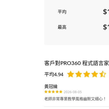
$
平均
$
最高
客戶對PRO360 程式語言
平均4.94
黃冠綸
2026-08-05
老師非常專業教學風格幽默又細心！