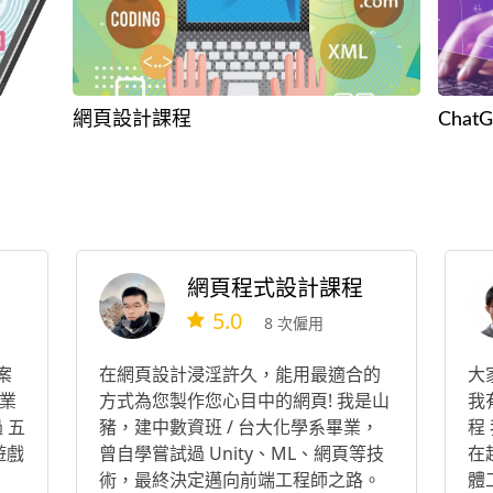
網頁設計課程
Chat
網頁程式設計課程
5.0
8 次僱用
案
在網頁設計浸淫許久，能用最適合的
大家
業
方式為您製作您心目中的網頁! 我是山
我
 五
豬，建中數資班 / 台大化學系畢業，
程
遊戲
曾自學嘗試過 Unity、ML、網頁等技
在趨
術，最終決定邁向前端工程師之路。
體