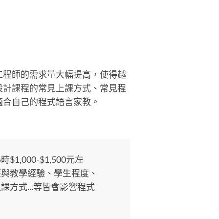
) 4. 數據分析(Data Analysis) 5. Ta
eau軟體視覺化報表製作(Dashboar
 接案提供(含後續維運)： 1. 完整語
SQL(.sql)、Python(.ipynb)，提
完整程式碼。 2. 報表製作：Tablea
軟體進行視覺化報表(dashboard)，
工程師的需求量大幅提高，使得越
提供(.twbx)。 3. 數據分析：包含
設計課程的常見上課方式、常見程
質具體建議與分析結論，文字檔或
適合自己的程式語言家教。
提供(.docx/.pptx/.pdf)。 4. 顧問
詢：ETL規劃、資料庫設計、Tablea
軟體使用、部門組織分工等。 5. 講
課程：企業、校園、公開、私人等
式講座與課程，亦提供實作教學。
,000-$1,500元左
歷與教學經驗、學生程度、
方式...等皆會影響程式