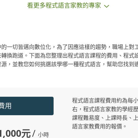
看更多程式語言家教的專家
ng
bl
d)
法：
供
u
中的一切皆邁向數位化，為了因應這樣的趨勢，職場上對
原檔
來轉換跑道。下面為您整理出程式語言課程的費用、程式
實
資源，並教您如何挑選該學哪一種程式語言，幫助您找到
簡報
諮
u
座
各
程式語言課程費用約為每小時$1
程費用
右，程式語言家教的學經
課程難易度、上課時長、上課
語言家教費用的報價。
1,000元
/
小時