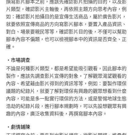
撰寫影片腳本之前，應該先確認影片拍攝的目的，以及影
片類型，確認影片主軸後，再依照主題方向思考內容，例
如：確認影片拍攝目的是宣傳生活商品，屬於廣告影片，
就要依照宣傳商品的方向寫影片腳本，要置入產品資訊、
對白、場景要親民等等，確認影片目的後，不僅可以幫助
腳本內容不偏題，也可以檢視腳本中的資訊是否齊全、正
確。
・市場調查
不論是何種影片類型，都是希望能吸引觀看，因此腳本的
製作，應該先調查影片宣傳的對象，了解觀眾渴望觀看的
內容、希望藉由影片得到的資訊等等，例如：要製作環保
議題的紀錄片，就要了解對環保有興趣的觀眾想看到什麼
內容，可能是多一點實行環保的方法，或是警惕地球生態
浩劫的紀錄片段，進行腳本規劃時，可以先設想觀眾有興
趣的內容，廣泛收集資料後，再撰寫腳本內容。
・劇情鋪陳