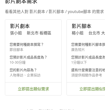
影片劇本需求
看看其他人對 影片劇本 / 影片腳本 / youtube腳本 的需求
影片劇本
影片腳本
張小姐
新北市 板橋區
楊小姐
台北市 大安
您需要何種劇本撰寫？
您需要何種影片腳本撰寫
節目腳本
廣告短片
您預計影片成品長度為？
您預計影片成品長度為？
10-30分鐘
1分鐘以下
您的影片內容為？
還有什麼需要注意的地方
人物專訪、企業採訪
須提供相關作品參考
立即提出類似需求
立即提出類似需