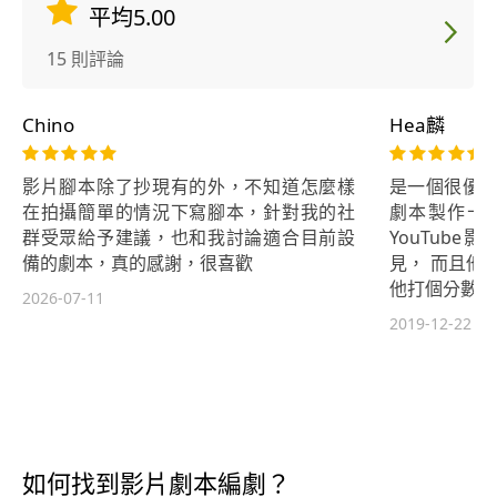
平均5.00
15 則評論
Chino
Hea麟
影片腳本除了抄現有的外，不知道怎麼樣
是一個很優質
在拍攝簡單的情況下寫腳本，針對我的社
劇本製作十
群受眾給予建議，也和我討論適合目前設
YouTub
備的劇本，真的感謝，很喜歡
見， 而且他
他打個分數，絕
2026-07-11
2019-12-22
如何找到影片劇本編劇？