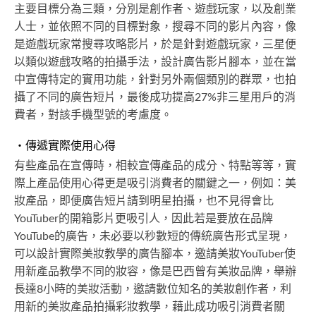
主要目標分為三類，分別是創作者、遊戲玩家，以及創業
人士，並依照不同的目標對象，搜尋不同的影片內容，像
是遊戲玩家常搜尋攻略影片，於是針對遊戲玩家，三星便
以類似遊戲攻略的拍攝手法，設計廣告影片腳本，並在當
中宣傳特定的實用功能，針對另外兩個類別的群眾，也拍
攝了不同的廣告短片，最後成功提高27%非三星用戶的消
費者，對該手機型號的考慮度。
・傳遞實際使用心得
有些產品在宣傳時，相較宣傳產品的成分、特點等等，實
際上產品使用心得更是吸引消費者的關鍵之一，例如：美
妝產品，即便廣告短片請到明星拍攝，也不見得會比
YouTuber的開箱影片更吸引人，因此若是要放在品牌
YouTube的廣告，未必要以秒數短的傳統廣告形式呈現，
可以設計實際美妝教學的廣告腳本，邀請美妝YouTuber使
用新產品教學不同的妝容，像是巴西曾有美妝品牌，舉辦
長達8小時的美妝活動，邀請數位知名的美妝創作者，利
用新的美妝產品拍攝彩妝教學，藉此成功吸引消費者關