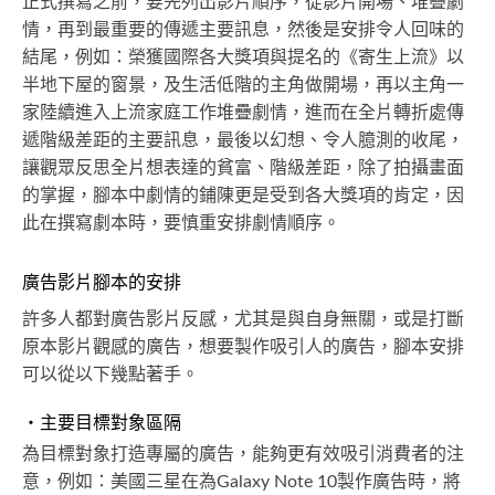
正式撰寫之前，要先列出影片順序，從影片開場、堆疊劇
情，再到最重要的傳遞主要訊息，然後是安排令人回味的
結尾，例如：榮獲國際各大獎項與提名的《寄生上流》以
半地下屋的窗景，及生活低階的主角做開場，再以主角一
家陸續進入上流家庭工作堆疊劇情，進而在全片轉折處傳
遞階級差距的主要訊息，最後以幻想、令人臆測的收尾，
讓觀眾反思全片想表達的貧富、階級差距，除了拍攝畫面
的掌握，腳本中劇情的鋪陳更是受到各大獎項的肯定，因
此在撰寫劇本時，要慎重安排劇情順序。
廣告影片腳本的安排
許多人都對廣告影片反感，尤其是與自身無關，或是打斷
原本影片觀感的廣告，想要製作吸引人的廣告，腳本安排
可以從以下幾點著手。
・主要目標對象區隔
為目標對象打造專屬的廣告，能夠更有效吸引消費者的注
意，例如：美國三星在為Galaxy Note 10製作廣告時，將