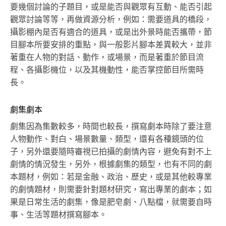
要幾個討論的子題目，或是能否與觀眾有互動、能否引起
觀眾討論等等，再做資源分析，例如：需要道具的橋段，
攝影棚內是否有適合的道具，或是出外景時能否攜帶，節
目腳本所要安排的重點，與一般影片腳本差異較大，並非
著重在人物的對話、動作，或場景，而是著重於節目流
程、各攝影機位，以及其機動性，能否掌控節目所需時
長。
劇集劇本
劇集因為集數較多，時間也較長，撰寫劇本時除了要注意
人物動作、對白、場景數量、類型，還有各種鏡頭的位
子，另外還要隨時審視已拍攝的劇情內容，避免有對不上
劇情的情況發生，另外，根據劇集的類型，也有不同的劇
本題材，例如：若是金融、政治、歷史，或是其他較專業
的劇情題材，則需要針對題材研究，寫出專業的劇本；如
果是日常生活的劇集，像是肥皂劇、八點檔，就需要自時
事、生活等題材撰寫腳本。