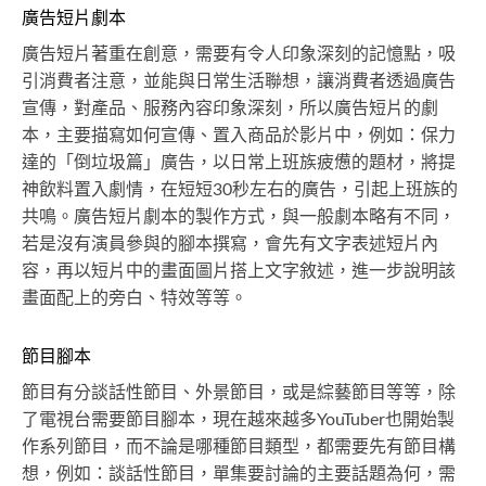
廣告短片劇本
廣告短片著重在創意，需要有令人印象深刻的記憶點，吸
引消費者注意，並能與日常生活聯想，讓消費者透過廣告
宣傳，對產品、服務內容印象深刻，所以廣告短片的劇
本，主要描寫如何宣傳、置入商品於影片中，例如：保力
達的「倒垃圾篇」廣告，以日常上班族疲憊的題材，將提
神飲料置入劇情，在短短30秒左右的廣告，引起上班族的
共鳴。廣告短片劇本的製作方式，與一般劇本略有不同，
若是沒有演員參與的腳本撰寫，會先有文字表述短片內
容，再以短片中的畫面圖片搭上文字敘述，進一步說明該
畫面配上的旁白、特效等等。
節目腳本
節目有分談話性節目、外景節目，或是綜藝節目等等，除
了電視台需要節目腳本，現在越來越多YouTuber也開始製
作系列節目，而不論是哪種節目類型，都需要先有節目構
想，例如：談話性節目，單集要討論的主要話題為何，需