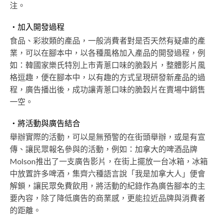
注。
・加入開發過程
食品、彩妝類的產品，一般消費者對是否天然有疑慮的產
業，可以在腳本中，以各種風格加入產品的開發過程，例
如：韓國家樂氏特別上市青蔥口味的脆穀片，整體影片風
格逗趣，便在腳本中，以有趣的方式呈現研發新產品的過
程，廣告播出後，成功讓青蔥口味的脆穀片在賣場中銷售
一空。
・將活動與廣告結合
舉辦實際的活動，可以是無預警的在街頭舉辦，或是有宣
傳、讓民眾報名參與的活動，例如：加拿大的啤酒品牌
Molson推出了一支廣告影片，在街上擺放一台冰箱，冰箱
中放置許多啤酒，集齊六種語言說「我是加拿大人」便會
解鎖，讓民眾免費飲用，將活動的紀錄作為廣告腳本的主
要內容，除了降低廣告的商業感，更能拉近品牌與消費者
的距離。