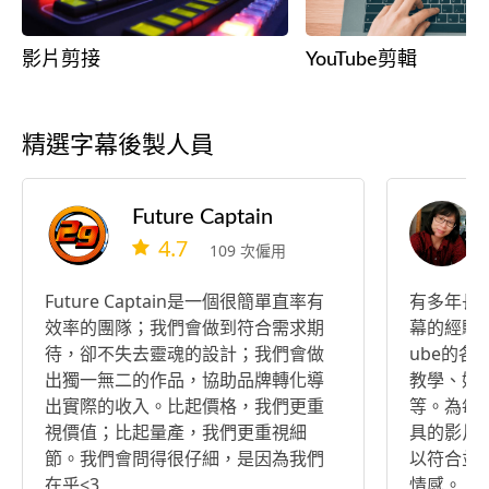
影片剪接
YouTube剪輯
精選字幕後製人員
Future Captain
4.7
109 次僱用
Future Captain是一個很簡單直率有
有多年長
效率的團隊；我們會做到符合需求期
幕的經驗，
待，卻不失去靈魂的設計；我們會做
ube的
出獨一無二的作品，協助品牌轉化導
教學、婚
出實際的收入。比起價格，我們更重
等。為每
視價值；比起量產，我們更重視細
具的影片
節。我們會問得很仔細，是因為我們
以符合並
在乎<3
情感。