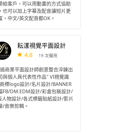
帶給客戶，可以用動畫的方式協助
，也可以加上字幕及配音讓短片更
富，中文/英文配音都OK。
耘漾視覺平面設計
4.8
19 次僱用
透過商業平面設計師創意整合淬鍊出
司與個人具代表性作品" VI視覺識
/商標logo設計/名片設計/BANNER
幅FB/DM.EDM設計/彩盒包裝設計/
版人物設計/各式標籤貼紙設計/影片
接/音樂剪輯。