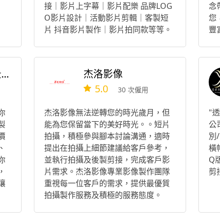
接｜影片上字幕｜影片配樂 品牌LOG
念
O影片設計｜活動影片剪輯｜客製短
您
片 抖音影片製作｜影片拍同款等等。
豐
yellowcreates 聲景創造工作室
杰洛影像
5.0
30 次僱用
你
杰洛影像無法逆轉您的時光歲月，但
"
製
能為您保留當下的美好時光。。短片
公
價
拍攝，積極參與腳本討論溝通，適時
別
、
提出在拍攝上細節建議給客戶參考，
橫
你
並執行拍攝及後製剪接，完成客戶影
Q
，
片需求。杰洛影像專業影像製作團隊
剪
讓
重視每一位客戶的需求，提供最優質
拍攝製作服務及積極的服務態度。