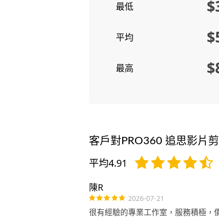
$
最低
$
平均
$
最高
客戶對PRO360 追思影片
平均4.91
陳R
2026-07-21
很有經驗的專業工作室，服務積極，