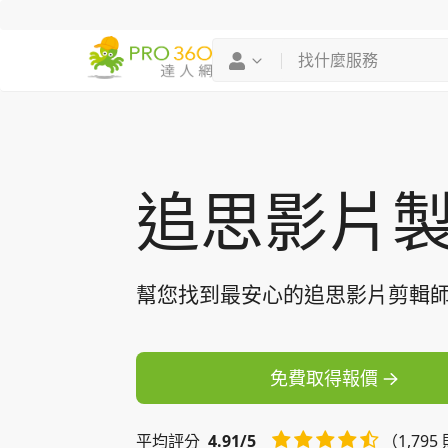
找專家
買服務
追思影片
幫您找到最安心的追思影片剪輯
免費取得報價
平均
評分
4.91/5
（1,79