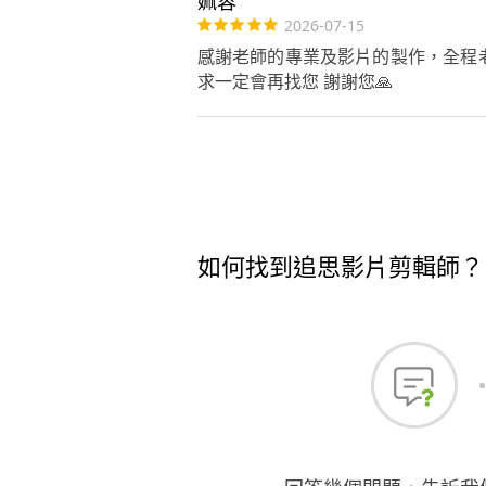
姵蓉
2026-07-15
感謝老師的專業及影片的製作，全程老
求一定會再找您 謝謝您🙏
如何找到追思影片剪輯師？