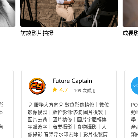
訪談影片拍攝
成長
Future Captain
4.7
109 次僱用
影
🎈 服務大方向🎈 數位影像精修｜數位
P
本
影像後製｜數位影像修復 圖片後製｜
動
圖片去背｜圖片精修｜圖片字體轉換
學
有
字體造字｜商業攝影｜食物攝影｜人
產
像攝影 音樂浮水印去除｜影片後製剪
頭