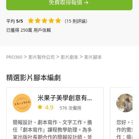
免費取得報價
平均
5/5
（15 則評論）
已獲得 250萬 用戶信賴
>
>
>
PRO360
影片製作公司
影片劇本
影片腳本
精選影片腳本編劇
米果子美學創意有限公司
4.9
576 次僱用
簡報設計、劇本寫作、文字工作。擔
您好，有
任「劇本寫作」課程教學助理。為多
作的需求
家出版社長期合作的簡報設計師、並
作：擅長