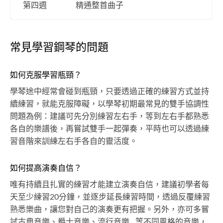
第四週
精通整首曲子
常見學習鋼琴的問題
如何克服學習瓶頸？
學琴途中經常會碰到瓶頸，只要透過正確的練習方式並持
續練習，就能克服障礙，以學琴初期最常見的雙手協調性
問題為例：建議可先分別練習左右手，等到左右手都熟悉
各自的樂譜後，再嘗試雙手一起彈奏，平時也可以透過練
習音階來訓練左右手各自的靈活度。
如何提高演奏自信？
唯有持續且扎實的練習才能建立演奏自信，建議初學者每
天至少練習20分鐘，並逐步延長練習時間，透過反覆練習
熟悉樂曲，讓您對自己的演奏更有把握。另外，亦可多嘗
試古典音樂、爵士音樂、流行音樂...等不同風格的音樂，