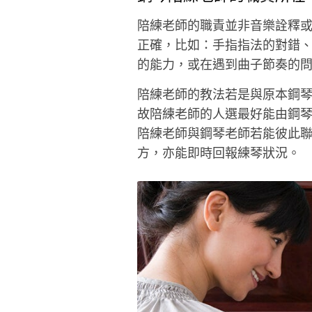
陪練老師的職責並非音樂詮釋
正確，比如：手指指法的對錯、
的能力，或在遇到曲子節奏的
陪練老師的教法若是與原本鋼
故陪練老師的人選最好能由鋼
陪練老師與鋼琴老師若能彼此
方，亦能即時回報練琴狀況。