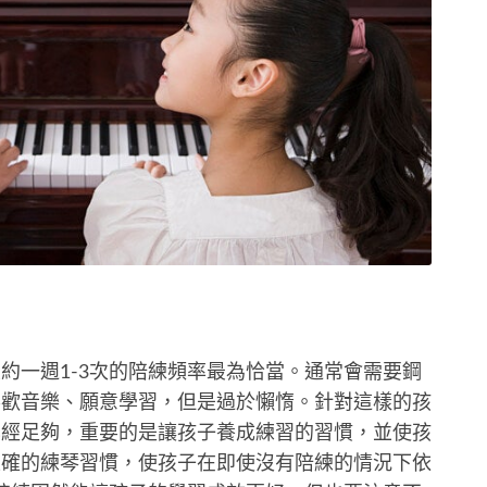
約一週1-3次的陪練頻率最為恰當。通常會需要鋼
喜歡音樂、願意學習，但是過於懶惰。針對這樣的孩
已經足夠，重要的是讓孩子養成練習的習慣，並使孩
正確的練琴習慣，使孩子在即使沒有陪練的情況下依