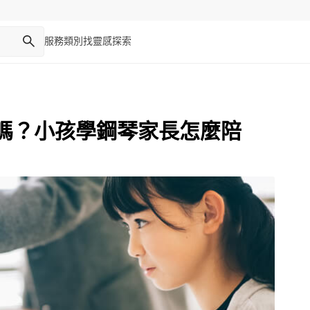
服務類別
找靈感
探索
嗎？小孩學鋼琴家長怎麼陪