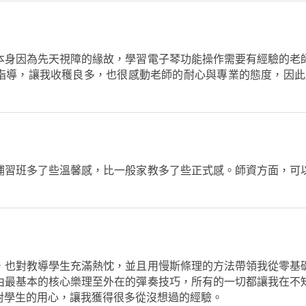
演出與活動策劃 • 協助音樂人籌備演
出，包括音樂會、Live House表演、
音樂發布會等。 • 提供樂隊排練空間
及技術支持，確保完美呈現舞台效
本身因為先天視障的緣故，學習電子琴功能操作需要有經驗的老
果。 我們的優勢 • 專業設備：配備高
導，讓我收穫良多，也很感動老師的耐心與專業的態度，因此超
品質錄音與混音設備，確保最佳音
質。 • 國際級經驗：由曾在國際舞台
演出的專業音樂人帶領，分享實戰經
驗與業界洞察。 • 創作支持：與詞曲
創作人、編曲師及音樂製作人合作，
提供全方位音樂製作服務。 無論你是
補習班多了些溫馨感，比一般家教多了些正式感。師資方面，可
音樂創作者、獨立歌手，或是對音樂
充滿熱情的愛好者，指尖樂章流行音
樂工作室都是你的最佳選擇！歡迎來
工作室參觀或聯繫我們，共同創造屬
於你的音樂夢想！
，也對教導學生充滿熱忱，並且用慢斯條理的方法帶領我從零基
由最基本的核心樂理至外在的彈奏技巧，所有的一切都讓我在不
對學生的用心，讓我獲得很多從沒想過的經驗。