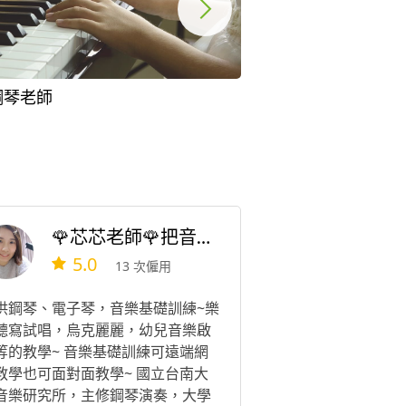
鋼琴老師
爵士鋼琴教學
🌹芯芯老師🌹把音樂變簡單😉流行/古典鋼琴🧡烏克👑樂理
5.0
13 次僱用
供鋼琴、電子琴，音樂基礎訓練~樂
聽寫試唱，烏克麗麗，幼兒音樂啟
等的教學~ 音樂基礎訓練可遠端網
教學也可面對面教學~ 國立台南大
音樂研究所，主修鋼琴演奏，大學