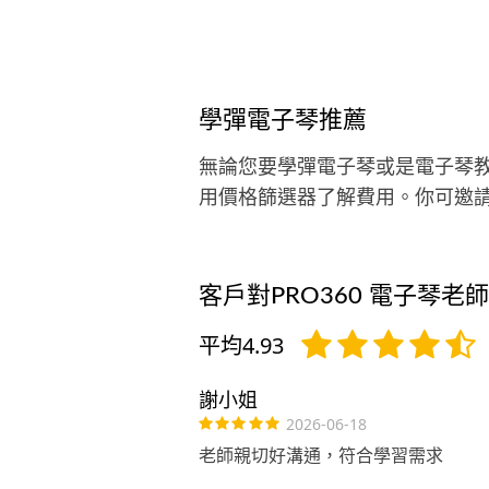
人聲來錄製旋律，於是學習了歌唱;
後要把以上的音樂元素錄進音樂軟
裡，所以最後也學習了編曲技巧和
高深的樂理概念。 這一路上，累積
學彈電子琴推薦
許多的歷練，也貫通了音樂的本質
演化，它的看不見和摸不著很是虛構
無論您要學彈電子琴或是電子琴
卻又很真實的與人類的情感碰撞，
用價格篩選器了解費用。你可邀
想這就是音樂的迷人之處。
客戶對PRO360 電子琴老
平均4.93
謝小姐
2026-06-18
老師親切好溝通，符合學習需求