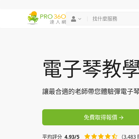
找專家
買服務
電子琴教
讓最合適的老師帶您體驗彈電子
免費取得報價
平均
評分
4.93/5
（3,48