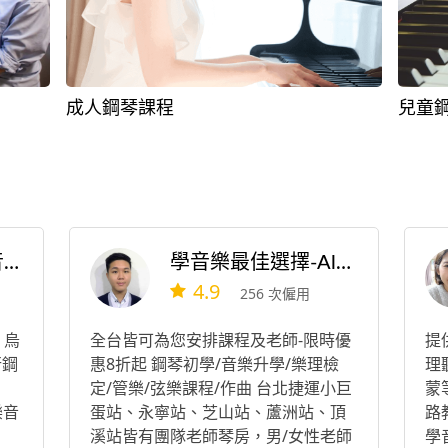
成人鋼琴課程
兒童
蘭樂坊音樂教學/音響燈光
學音樂最佳選擇-Albert老師全台教育團隊2026
4.9
256 次僱用
、烏
全台皆可為您安排課程及老師-限時優
提
行鋼
惠8折起 鋼琴初學/音樂升學/樂理檢
理
定/管樂/弦樂課程/作曲 台北捷運小巨
蒙
樂音
蛋站、永寧站、芝山站、蘆洲站、頂
路
溪站皆有團隊老師琴房，男/女性老師
學