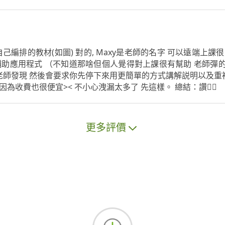
編排的教材(如圖) 對的, Maxy是老師的名字 可以遠端上課很方便
輔助應用程式 （不知道那啥但個人覺得對上課很有幫助 老師彈的時
師發現 然後會要求你先停下來用更簡單的方式講解説明以及重複練
為收費也很便宜>< 不小心洩漏太多了 先這樣。 總結：讚👍🏻
更多評價