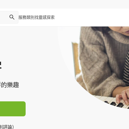
服務類別
找靈感
探索
學
琴的樂趣
3 則評論）