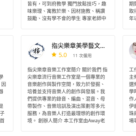
皆有，可到府教學 獨門放鬆技巧，趣
期
味樂理、寓教於樂、因材施教、稱讚
取
鼓勵、沒有學不會的學生 專家老師中
年
極稀有少數，雙主修鋼琴與作曲，即
興演奏，上課幽默風趣，學生可以開
懷大笑又能學到東西，同時擔任音樂
指尖樂章美學藝文空間
老師培訓 幫助學生正取台北市音樂班
5.0
及國立大學音樂系、轉學考正取唯一
11 次僱用
榜首、輔仁大學賦格代課講師、外縣
市皆有學生專程上台北學習、亦有馬
指尖樂章音樂工作室簡介 關於我們 指
工
來西亞等海外遠端視訊教學 #台北學
學
尖樂章流行音樂工作室是一個專業的
主
鋼琴 #古典/流行/爵士 #電子琴 #作
，因
音樂創作與製作空間，致力於發掘、
選
曲 #音樂系考試加強 #音樂輔系加強 #
器
培養並支持音樂人的創作與發展。我
學
音樂班考試加強 #音樂比賽 #樂理 #試
們提供專業的錄音、編曲、混音、母
作
唱聽寫 #對位法/曲式學/和聲學/管弦
是
帶製作、音樂培訓及演出策劃等多元
伊
樂法 #自彈自唱 #即興演奏
子
服務，為音樂人打造最理想的創作環
珠
首
境。 創辦人簡介 本工作室由Away老
場
樂
師創立，他擁有多年豐富的國際演出
與
要
經驗，曾在世界各地的音樂舞台上發
簽