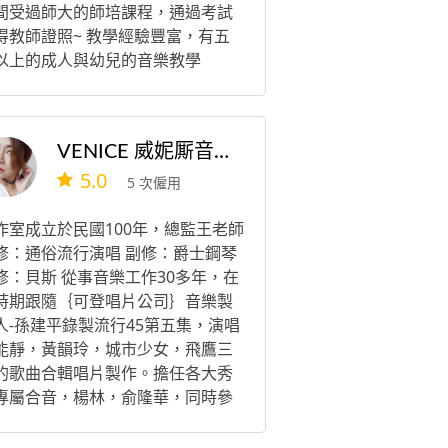
間受過師大的師培課程，通過考試
得教師證照~ 教學經驗豐富，有五
以上的成人與幼兒的音樂教學
VENICE 威妮厮音樂活動企劃
5.0
5 次僱用
作室成立於民國100年，總監王老師
修：通俗流行演唱 副修：爵士鋼琴
修：貝斯 從事音樂工作30多年，在
時期跟隨｛可登唱片公司｝音樂製
人-孫建平錄製流行45第五集，演唱
能靜，黃韻玲，城市少女，飛鷹三
的歌曲合輯唱片製作。擔任各大秀
專屬合音，楊林，俞隆華，同時參
豬哥亮歌廳秀和聲工作。 1989年被
下出了第一張個人專輯由《綺麗》