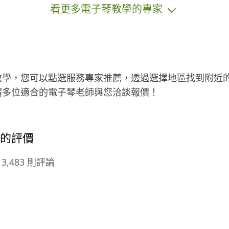
看更多電子琴教學的專家
最
光發熱。他曾擔任香港英皇娛樂集團
唱
體
澳門溫莎廊（Windsor Lounge）Ban
極
更
d Leader，帶領樂隊參與高規格的演
團
了
出，展現卓越的音樂實力與現場掌控
海
和
力。Away老師不僅擅長多種樂器，更
各
;
在編曲、音樂製作與表演藝術方面有
的
教學，您可以點選服務專家推薦，透過選擇地區找到附近
我
深厚造詣，致力於將專業的音樂經驗
派
請多位適合的電子琴老師與您洽談報價！
傳授給新一代音樂人。 我們的服務 1.
學
錄音與製作 • 提供專業錄音設備與音
全
樂製作團隊，確保高品質的音樂作
品。 • 針對不同風格的音樂需求，提
師的評價
供個性化的編曲與製作服務。 2. 混音
與母帶處理 • 由經驗豐富的混音師與
3,483 則評論
母帶工程師操刀，提升音樂的層次感
與動態表現。 3. 音樂培訓與指導 • 提
供樂器演奏等專業課程。 • 由具備豐
富舞台經驗的各樂器專業講師親自指
導，助力學員提升音樂實力。 4. 現場