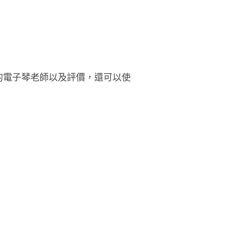
片行發行「我就是這種性格」 目前
力於編曲音樂製作，及商演活旗下
員來自電視台，音樂餐廳，酒吧，
外，音樂本科系老師們。 團隊經營
種主題類型音樂活動已有20年以上
服務囉！！ 服務項目： 樂團演出/
的電子琴老師以及評價，還可以使
對演出/婚禮表演/活動主持/樂器教
/一對一主持專班/婚禮顧問專攻班 #
省專業服務不限地區