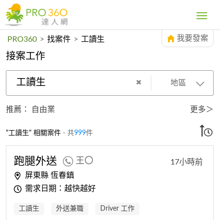
Toggle
navig
我要發案
PRO360
>
找案件
>
工讀生
接案工作
工讀生
地區
推薦：
自由業
更多＞
"工讀生" 相關案件
- 共
999
件
跑腿外送
王〇
17小時前
屏東縣 恆春鎮
需求日期：越快越好
工讀生
外送兼職
Driver 工作