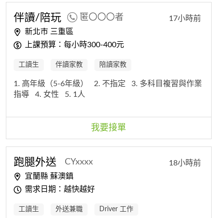
伴讀/陪玩
匿〇〇〇者
17小時前
新北市 三重區
上課預算：每小時300-400元
工讀生
伴讀家教
陪讀家教
1. 高年級（5-6年級）
2. 不指定
3. 多科目複習與作業
指導
4. 女性
5. 1人
我要接單
跑腿外送
CYxxxx
18小時前
宜蘭縣 蘇澳鎮
需求日期：越快越好
工讀生
外送兼職
Driver 工作