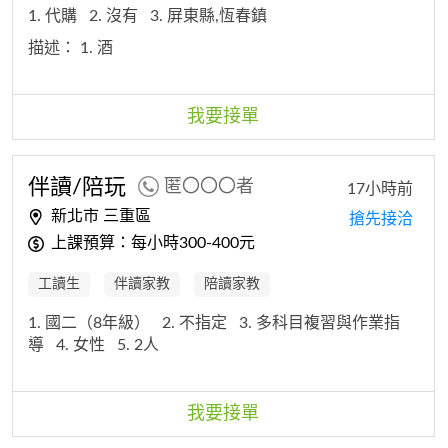
1. 代購
2. 沒有
3. 屏東縣,恆春鎮
描述：
1. 酒
我要接單
伴讀/陪玩
匿〇〇〇者
17小時前
新北市 三重區
搶先接洽
上課預算：每小時300-400元
工讀生
伴讀家教
陪讀家教
1. 國二（8年級）
2. 不指定
3. 多科目複習與作業指
導
4. 女性
5. 2人
我要接單