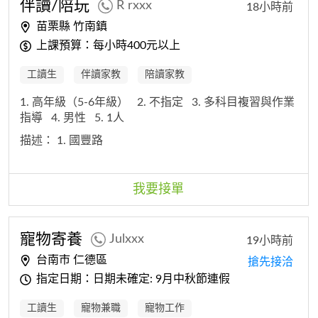
伴讀/陪玩
R rxxx
18小時前
苗栗縣 竹南鎮
上課預算：每小時400元以上
工讀生
伴讀家教
陪讀家教
1. 高年級（5-6年級）
2. 不指定
3. 多科目複習與作業
指導
4. 男性
5. 1人
描述：
1. 國豐路
我要接單
寵物寄養
Julxxx
19小時前
台南市 仁德區
搶先接洽
指定日期：日期未確定: 9月中秋節連假
工讀生
寵物兼職
寵物工作