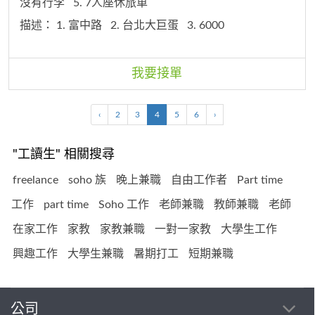
沒有行李
5. 7人座休旅車
描述：
1. 富中路
2. 台北大巨蛋
3. 6000
我要接單
‹
2
3
4
5
6
›
"工讀生" 相關搜尋
freelance
soho 族
晚上兼職
自由工作者
Part time
工作
part time
Soho 工作
老師兼職
教師兼職
老師
在家工作
家教
家教兼職
一對一家教
大學生工作
興趣工作
大學生兼職
暑期打工
短期兼職
公司