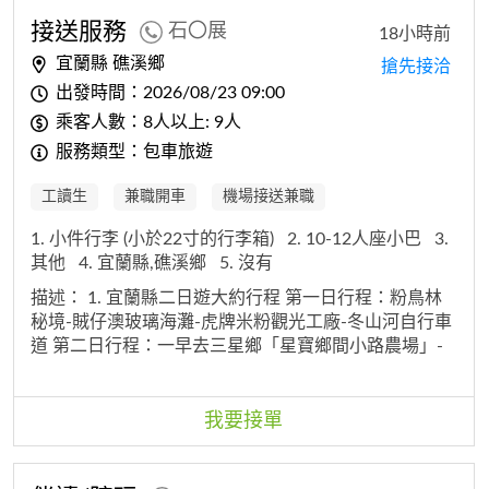
接送服務
石〇展
18小時前
宜蘭縣 礁溪鄉
搶先接洽
出發時間：2026/08/23 09:00
乘客人數：8人以上: 9人
服務類型：包車旅遊
工讀生
兼職開車
機場接送兼職
1. 小件行李 (小於22寸的行李箱)
2. 10-12人座小巴
3.
其他
4. 宜蘭縣,礁溪鄉
5. 沒有
描述：
1. 宜蘭縣二日遊大約行程 第一日行程：粉鳥林
秘境-賊仔澳玻璃海灘-虎牌米粉觀光工廠-冬山河自行車
道 第二日行程：一早去三星鄉「星寶鄉間小路農場」-
清水地熱-螃蟹冒泡-蜊埤湖
2. 9
3. 9人
4. 到宜蘭春眠
湯屋溫泉旅棧接送出遊，8/23、8/24（早上9點到下午5
點共8小時）2天
5. 春眠湯屋溫泉旅棧
6. 15000
我要接單