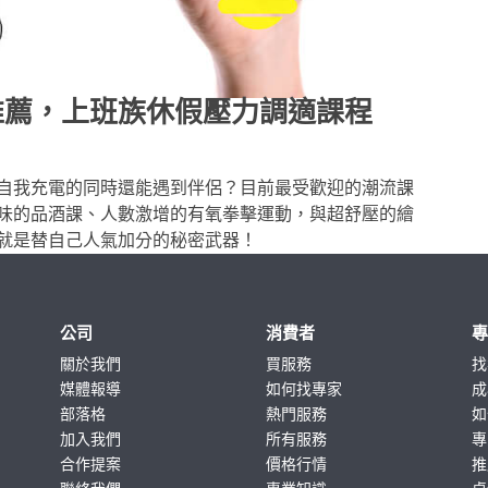
推薦，上班族休假壓力調適課程
自我充電的同時還能遇到伴侶？目前最受歡迎的潮流課
味的品酒課、人數激增的有氧拳擊運動，與超舒壓的繪
就是替自己人氣加分的秘密武器！
公司
消費者
關於我們
買服務
找
媒體報導
如何找專家
成
部落格
熱門服務
如
加入我們
所有服務
專
合作提案
價格行情
推