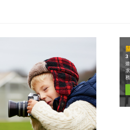
關
3
連
求
務