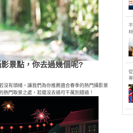
不
材
影景點，你去過幾個呢?
從
專
若沒有頭緒，讓我們為你推薦適合春季的熱門攝影景
的熱門取景之處，若還沒去過可千萬別錯過！