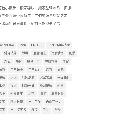
打包小撇步：搬家秘訣、搬家整理攻略一把抓
向老外介紹中國新年？三句英語會話就搞定
下水前的暖身運動，絕對不能隨便了事！
lancer接案
ibon
PRO360
PRO360達人網
健身教練
兼職
兼職接案
冷氣清潔
創業
外包
媒合
媒合平台
媒體報導
學習
裝修
室內裝潢
室內設計
家教
專家
訣竅
居家
居家清潔
居家裝潢
平面設計
上櫃
接案
接案平台
接案訣竅
斜槓
人生
斜槓青年
活動
清潔
清潔服務
提案
私人教練
自由工作
自由工作者
接案
自由接案者
裝潢
設計
運動