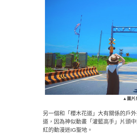
▲圖片來
另一個和「櫻木花道」大有關係的
戶外
道，因為神似動畫「灌籃高手」片頭中
紅的動漫迷IG聖地。