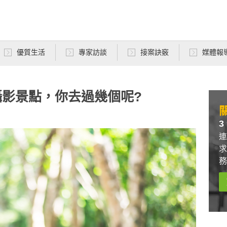
優質生活
專家訪談
接案訣竅
媒體報
影景點，你去過幾個呢?
關
3
連
求
務