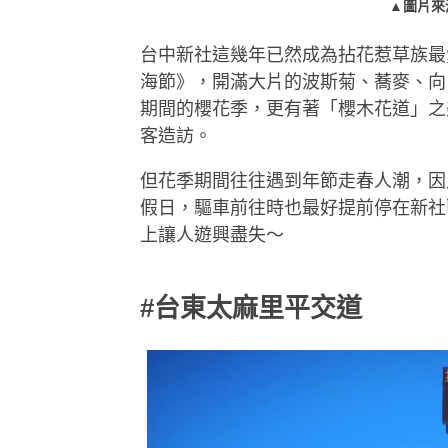
▲圖片來
台中新社這幾年已然成為拈花惹草族最
海節》，開滿大片的波斯菊、蕎麥、向
期間的櫻花季，更有著「櫻木花道」之
客造訪。
但花季期間往往遇到年節走春人潮，因
假日，驅車前往時也最好提前停在新社
上讓人遊興盡失～
#台東太麻里平交道