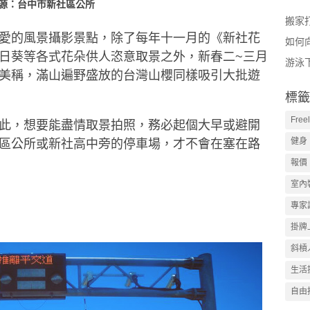
源：台中市新社區公所
搬家
愛的風景攝影景點，除了每年十一月的《新社花
如何
日葵等各式花朵供人恣意取景之外，新春二~三月
游泳
美稱，滿山遍野盛放的台灣山櫻同樣吸引大批遊
標籤
Free
此，想要能盡情取景拍照，務必起個大早或避開
健身
區公所或新社高中旁的停車場，才不會在塞在路
報價
室內
專家
掛牌
斜槓
生活
自由