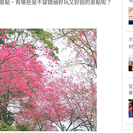
彎
景點
，有哪些是不容錯過好玩又好拍的景點呢？
不
材
從
專