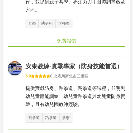
作，並提到親子共學、專注力與手眼協調等啟蒙
方向。
泰拳
防身術
太極拳
免費報價
安東教練·實戰專家（防身技能首選）
5.0
8 次雇用
新北市三重區
提供實戰防身、跆拳道、踢拳道等課程，並明列
幼兒童體能訓練、幼兒童跆拳道與幼兒童防身實
戰，且有幼兒園教練經驗。
截拳道
跆拳道
拳擊