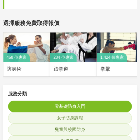
選擇服務免費取得報價
468 位專家
284 位專家
1,424 位專家
防身術
跆拳道
拳擊
服務分類
零基礎防身入門
女子防身課程
兒童與校園防身