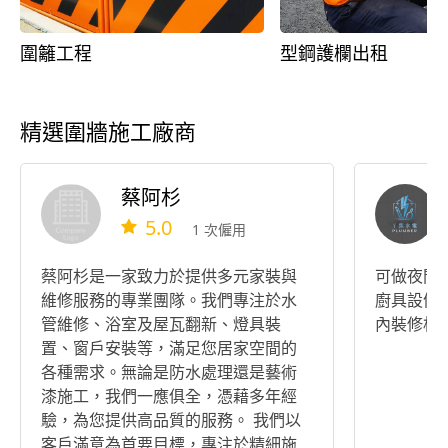
圍籬工程
型鋼護欄出租
精選圍牆施工廠商
蔡阿杉
5.0
1 次僱用
蔡阿杉是一家致力於提供多元家裝與
可做夜間
維修服務的專業團隊。我們專注於水
廚具設備 
管維修、浴室及屋瓦翻新、燈具裝
內裝修相
置、窗戶安裝等，滿足您居家空間的
各種需求。無論是防水處理還是藝術
漆施工，我們一應俱全，憑藉多年經
驗，為您提供高品質的服務。 我們以
客戶滿意為首要目標，專注於精細施