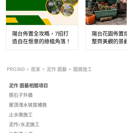
陽台佈置全攻略，7招打
陽台花園佈置指
造自在愜意的綠植角落！
整齊美觀的景觀
PRO360
>
居家
>
泥作 園藝
>
圍牆施工
泥作 園藝相關項目
抿石子外牆
屋頂洩水坡度補救
止水墩施工
泥作/水泥施工