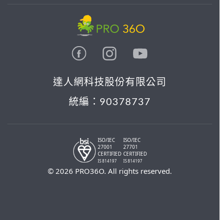
達人網科技股份有限公司
統編：90378737
ISO/IEC
ISO/IEC
27001
27701
CERTIFIED
CERTIFIED
IS 814197
IS 814197
© 2026 PRO36O. All rights reserved.