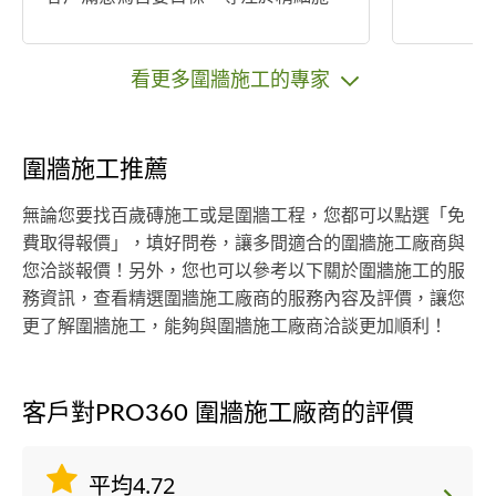
工和創新設計，確保每個項目達到至
高標準。我們的團隊秉持"品質保證"的
原則，關鍵時刻敏捷反應，確保客戶
看更多圍牆施工的專家
的問題能夠即時獲得解決。 透過與客
戶緊密的合作，我們的專業技術和負
責任的態度贏得了業界和客戶的信
圍牆施工推薦
任。請讓我們為您的家居改善需求提
供支持，讓每個細節都超乎期望。迎
無論您要找百歲磚施工或是圍牆工程，您都可以點選「免
接您的問題或構想，我們期待成為您
費取得報價」，填好問卷，讓多間適合的圍牆施工廠商與
創造理想家庭環境的可靠夥伴。
您洽談報價！另外，您也可以參考以下關於圍牆施工的服
務資訊，查看精選圍牆施工廠商的服務內容及評價，讓您
更了解圍牆施工，能夠與圍牆施工廠商洽談更加順利！
客戶對PRO360 圍牆施工廠商的評價
平均4.72