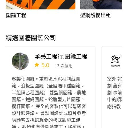
圍籬工程
型鋼護欄出租
精選圍牆圍籬公司
承蓁工程行.圍籬工程
5.0
13 次僱用
客製化圍籬。重劃區水泥柱刺絲圍
室外南方
籬。浪板型圍籬（全阻隔甲種圍籬。
劃 舊有地
半組隔乙種圍籬） 菱型網圍籬。農地
劃 事前
圍籬。鐵網圍籬。蛇腹型刀片圍籬。
中的順利 
欄杆圍籬。 完全的客製化可以幫顧客
謝指教
設計跟建議。 會製圖設計或照片參考
讓顧客去挑選想要的樣式跟施工建
議。 我們也有做園藝施工，移植樹，