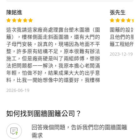
陳銘進
張先生
這次我請這家廠商處理露台塑木圍牆（圍
圍籬的設計
籬），樓梯側面走斜面圍牆，還有大門的
且他們的服
子母門安裝，說真的，現場因為地面不平
籬工程給所有
整，許多原有結構不足，原本很難有辦法
2023-12-19
施工，但是廠商硬是叫了兩組師傅，想辦
法把問題都一一解決，我原本擔心老闆滿
年輕，怕做不好，結果成果大大的出乎意
料，比我一開始想像中的還要好，我樓梯
圍牆做傾斜的，他們每一塊木板完美對齊
2026-06-19
線條，原本沒有支撐點的地方，老闆和師
傅也是想辦法製作支撐著力點，子母門順
利安裝完美，並且別人說要4-6天工期，他
如何找到圍牆圍籬公司？
們居然派多人兩天就搞定....我這間透天所
有廠商工班裡，就是這間廠商，讓我覺得
回答幾個問題，告訴我們您的圍牆圍籬
CP值超高（當時報價想說他的最便宜，以
需求
為做出來一定很糟糕，結果是最好的），