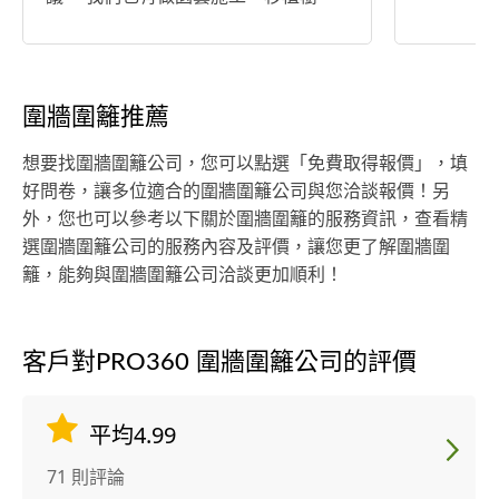
鋪草皮，整地，鋪草席，割草，維護
園藝都有做唷。 一條龍的服務讓您能
不用四處找廠商施工。
圍牆圍籬推薦
想要找圍牆圍籬公司，您可以點選「免費取得報價」，填
好問卷，讓多位適合的圍牆圍籬公司與您洽談報價！另
外，您也可以參考以下關於圍牆圍籬的服務資訊，查看精
選圍牆圍籬公司的服務內容及評價，讓您更了解圍牆圍
籬，能夠與圍牆圍籬公司洽談更加順利！
客戶對PRO360 圍牆圍籬公司的評價
平均4.99
71 則評論