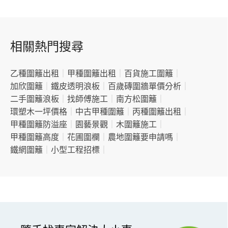
相關熱門搜尋
乙種圍籬出租
｜
甲種圍籬出租
｜
百貨施工圍籬
｜
加欣圍籬
｜
鐵皮透明浪板
｜
百歲磚圍牆單價分析
｜
二手圍籬浪板
｜
找師傅施工
｜
南方松圍籬
｜
環塑木一坪價格
｜
中古甲種圍籬
｜
丙種圍籬出租
｜
甲種圍籬防溢座
｜
園藝景觀
｜
木圍籬施工
｜
甲種圍籬高度
｜
花圃圍欄
｜
農地圍籬要申請嗎
｜
鐵網圍籬
｜
小型工程招標
｜