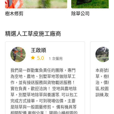
樹木修剪
除草公司
精選人工草皮施工廠商
王啟順
5.0
1 次僱用
我們是一群勤奮負責任的團隊，專門
本商號的
為空地、農地、別墅草地等做除草工
草，樹枝修
作，並有接送服務與貨物載送服務！
治，價格公
實在負責，歡迎洽詢！ 空地與農地除
區,校園,
草，別墅草地除草與養護等. 可以包工
訓練,取得
完成方式接單，可到現場估價，主要
是除草與一般園藝修剪。 備有機具等
相關配備 案例分享： 陽明山桶柑園的