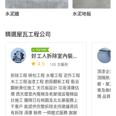
水泥牆
水泥地板
精選屋瓦工程公司
好工人拆除室內裝修興業
4.9
120 次僱用
頂漆企業
拆除工程 統包工程 水電工程 泥作工程
頂隔熱，
木工工程油漆工程 廚房翻新工程 衛浴
磨，屋瓦
翻新責任施工 天花板設計 垃圾清運估
車及蜘蛛
價 透天厝室內電梯及老屋增設電梯設
價 品質保
計施工 團隊已在桃園及北北基服務上
千客戶 能提供完整拆除支持建議資訊
有拆除 清運 裝修 一條龍式服務 謝謝