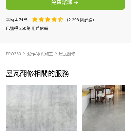
免費諮詢
平均
4.71/5
（2,298 則評論）
已獲得 250萬 用戶信賴
>
>
PRO360
泥作/水泥施工
屋瓦翻修
屋瓦翻修相關的服務