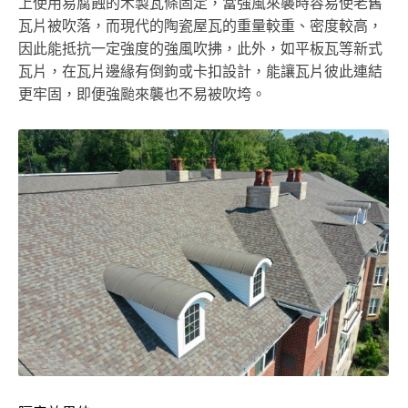
上使用易腐蝕的木製瓦條固定，當強風來襲時容易使老舊
瓦片被吹落，而現代的陶瓷屋瓦的重量較重、密度較高，
因此能抵抗一定強度的強風吹拂，此外，如平板瓦等新式
瓦片，在瓦片邊緣有倒鉤或卡扣設計，能讓瓦片彼此連結
更牢固，即便強颱來襲也不易被吹垮。