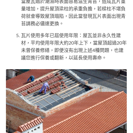
當屋瓦過於潮濕時表面容易滋生青苔，造成瓦片重
量增加，提升屋頂梁柱的承重負擔，若樑柱不堪負
荷就會導致屋頂塌陷，因此當發現瓦片表面出現青
苔請務必儘速更換。
瓦片使用多年已屆使用年限：屋瓦並非永久性建
材，平均使用年限大約20年上下，當屋頂超過20年
未曾保養修繕，即便沒有出現上述4種問題，也建
議您進行保養或翻新，以延長使用壽命。