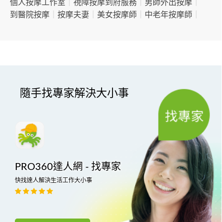
個人按摩工作室
｜
視障按摩到府服務
｜
男師外出按摩
｜
到醫院按摩
｜
按摩夫妻
｜
美女按摩師
｜
中老年按摩師
｜
隨手找專家解決大小事
PRO360達人網 - 找專家
快找達人解決生活工作大小事