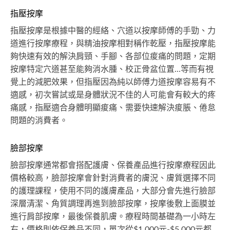
指壓按摩
指壓按摩是根據中醫的經絡、穴道以按摩師傅的手勁、力
道進行按摩療程，與精油按摩相對稱作乾壓，指壓按摩能
夠快速有效的解決肩頸、手腳、各部位痠痛的問題，定期
按摩特定穴道甚至能夠消水腫、校正骨盆位置...等而有視
覺上的減肥效果，但指壓因為純以師傅力道按摩容易有不
適感，初次嘗試或是身體狀況不佳的人可能會有較大的疼
痛感，指壓適合身體明顯痠痛、需要快速解決痠脹、倦怠
問題的消費者。
臉部按摩
臉部按摩通常都會搭配護膚、保養產品進行按摩療程因此
價格較高，臉部按摩會針對消費者的膚況、膚質選擇不同
的護理課程，使用不同的護膚產品，大部分會先進行臉部
深層清潔、角質調理再進到臉部按摩，按摩後敷上面膜並
進行肩部按摩，最後保養肌膚。療程時間基礎為一小時左
右，價格則依保養品不同，單次從$1,000元-$5,000元都