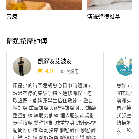
芳療
傳統整復推拿
精選按摩師傅
凱爾&艾波&
4.9
35 次僱用
用最少的時間達成您心目中的體態，
您好，我是
透過不停的突破訓練、進修課程、考
NT就讀Re
取證照，能夠讓學生信任教練。 整合
澳洲有四
性訓練 重量訓練 功能性訓練 肌力訓練
自己接案。
重量訓練 爆發力訓練 個人體適能規劃
式舒壓按
徒手按摩 動作控制 減重塑身 減脂雕塑
結構調整
週期性訓練 運動按摩 體態評估 體態評
友，歡迎
估矯正訓練 體態調整 體適能指導 體能