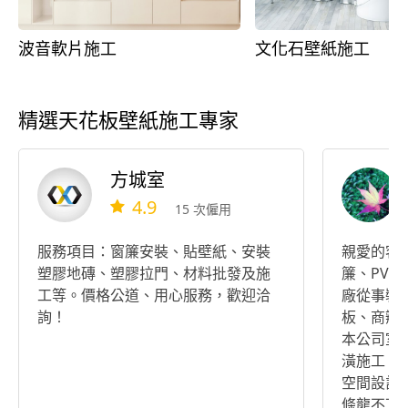
波音軟片施工
文化石壁紙施工
精選天花板壁紙施工專家
方城室
4.9
15 次僱用
服務項目：窗簾安裝、貼壁紙、安裝
親愛的客
塑膠地磚、塑膠拉門、材料批發及施
簾、PV
工等。價格公道、用心服務，歡迎洽
廠從事裝
詢！
板、商辦
本公司室
潢施工，
空間設計
條龍不下