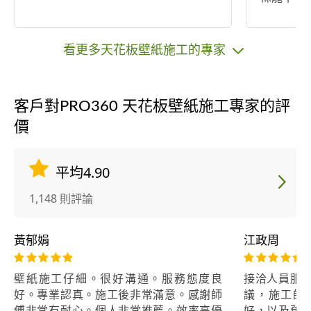
修各項工
看更多天花板壁紙施工的專家
客戶對PRO360 天花板壁紙施工專家的評
價
平均4.90
1,148 則評論
黃郁娟
江政周
壁紙施工仔細。很好溝通。服務態度良
接洽人員服
好。專業認真。施工後非常滿意。感謝師
議，施工師
傅非常有耐心。個人非常推薦。效率高優
好，以及舊