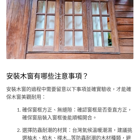
安裝木窗有哪些注意事項？
安裝木窗的過程中需要留意以下事項並確實驗收，才能確
保木窗美觀耐用：
確保窗框方正、無縫隙：確認窗框是否垂直方正，
確保窗扇裝入窗框後能順暢開合。
選擇防蟲耐潮的材質：台灣氣候溫暖潮濕，建議挑
選柚木、柏木、樺木…等防蟲耐潮的木材種類，避