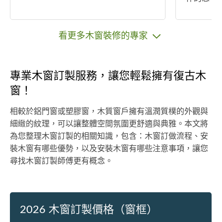
漏水更換
有需求的
們。
看更多木窗裝修的專家
專業木窗訂製服務，讓您輕鬆擁有復古木
窗！
相較於鋁門窗或塑膠窗，木質窗戶擁有溫潤質樸的外觀與
細緻的紋理，可以讓整體空間氛圍更舒適與典雅。本文將
為您整理木窗訂製的相關知識，包含：木窗訂做流程、安
裝木窗有哪些優勢，以及安裝木窗有哪些注意事項，讓您
尋找木窗訂製師傅更有概念。
2026 木窗訂製價格（窗框）