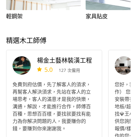
輕鋼架
家具貼皮
精選木工師傅
楊金土藝林裝潢工程
5.0
127 次僱用
免費到府估價，先了解客人的須求，
您好，我
再幫客人解決須求，先站在客人的立
作） 您的
場思考，客人的滿意オ是我的快樂，
安裝帶有
溝通，解說，オ能進行合作，師傅百
地板/超耐
百種，思想百百樣，要找就要找有能
找💎王
力為你解决問題的人，我要賺你的
供您詢問
錢，要賺到你來謝謝我。
報價/樣
作的您~ 