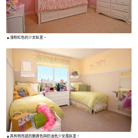
▲淺粉紅色的少女臥室。
▲具有明亮感的鵝黃色與奶油色少女風臥室。