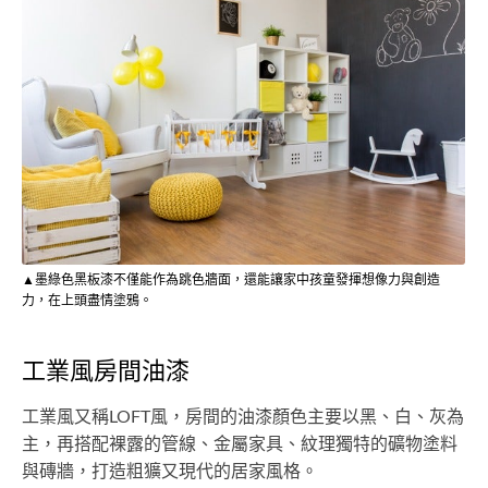
▲墨綠色黑板漆不僅能作為跳色牆面，還能讓家中孩童發揮想像力與創造
力，在上頭盡情塗鴉。
工業風房間油漆
工業風又稱LOFT風，房間的油漆顏色主要以黑、白、灰為
主，再搭配裸露的管線、金屬家具、紋理獨特的礦物塗料
與磚牆，打造粗獷又現代的居家風格。