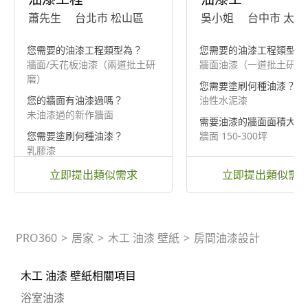
蕭先生
台北市 松山區
吳小姐
台中市 太平
您需要的油漆工程類型為？
您需要的油漆工程類型為
牆面/天花板油漆（兩道批土研
牆面油漆（一道批土研磨
磨）
您需要塗刷何種油漆？
您的牆面有油漆過嗎？
油性水泥漆
未油漆過的新作牆面
需要油漆的牆面面積大約
您需要塗刷何種油漆？
牆面 150-300坪
乳膠漆
立即提出類似需求
立即提出類似需
PRO360
>
居家
>
木工 油漆 壁紙
>
房間油漆設計
木工 油漆 壁紙相關項目
浴室油漆