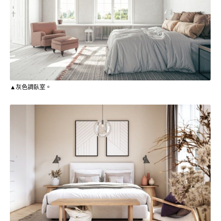
▲灰色調臥室。