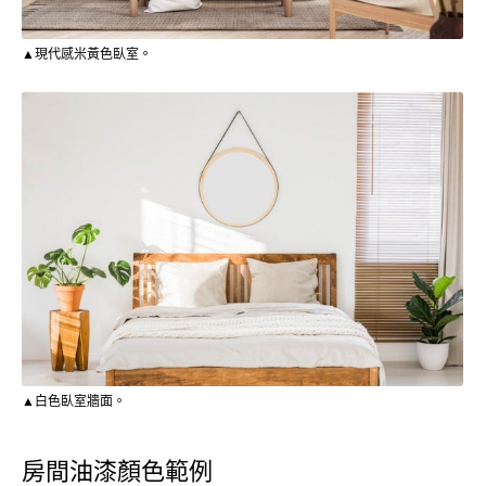
▲現代感米黃色臥室。
▲白色臥室牆面。
房間油漆顏色範例