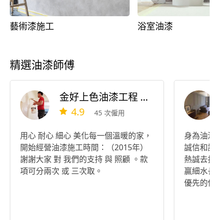
藝術漆施工
浴室油漆
精選油漆師傅
金好上色油漆工程 ：陳俊義
4.9
45 次僱用
用心 耐心 細心 美化每一個溫暖的家，
身為油漆
開始經營油漆施工時間：（2015年）
誠信和讓
謝謝大家 對 我們的支持 與 照顧 。款
熱誠去打
項可分兩次 或 三次取。
贏細水長
優先的信