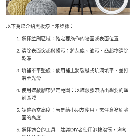
以下為您介紹黑板漆上漆步驟：
選擇塗刷區域：確定要施作的牆面或表面位置
清除表面突起與髒污：將灰塵、油污、凸起物清除
乾淨
填補不平整處：使用補土將裂縫或坑洞填平，並打
磨至光滑
使用遮蔽膠帶界定範圍：以遮蔽膠帶貼出想要的塗
刷區域
調整適當高度：若是給小朋友使用，需注意塗刷牆
面的高度
選擇適合的工具：建議DIY者使用泡棉滾筒，均勻