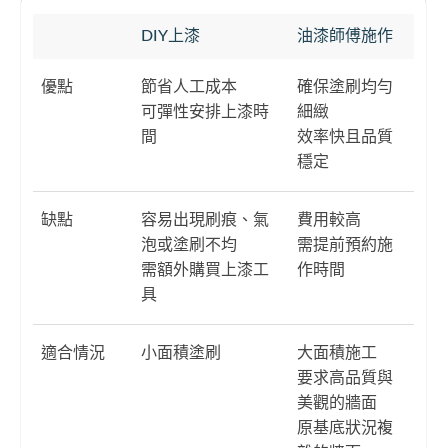
DIY上漆
油漆師傅施作
優點
節省人工成本
確保塗刷均勻
可彈性安排上漆時
細緻
間
效率快且品質
穩定
缺點
容易出現刷痕、氣
費用較高
泡或塗刷不均
需提前預約施
需額外購買上漆工
作時間
具
適合情況
小面積塗刷
大面積施工
要求高品質與
美觀的牆面
原基底狀況複