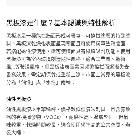
黑板漆是什麼？基本認識與特性解析
黑板漆是一種能在牆面形成可書寫、可擦拭塗層的特殊塗
料。黑板漆乾燥後表面呈現霧面且可使用粉筆塗鴉牆面，
若搭配磁性漆使用，還可使牆面具有磁鐵吸附功能。使用
黑板漆可為室內環境創造隨性風格，適合工業風、藝術
風...等裝潢風格，但黑板漆表面易因頻繁擦拭而逐漸失去
書寫效果，需定期保養或重新上漆。市面上常見的黑板漆
分為「油性」與「水性」兩種：
油性黑板漆
油性黑板漆以甲苯稀釋，價格較低但氣味刺鼻，且含有致
癌的有機揮發物（VOCs），耐磨性高、塗層堅固，但氣
味較重、乾燥時間較長，適合使用頻率高的公共空間、辦
公大樓。