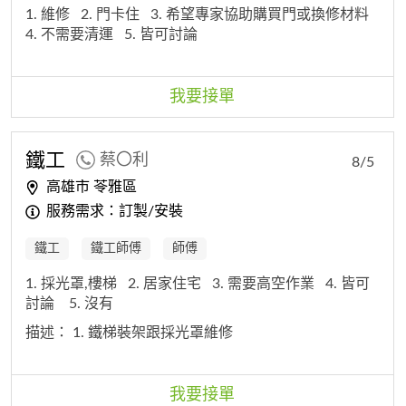
1. 維修
2. 門卡住
3. 希望專家協助購買門或換修材料
4. 不需要清運
5. 皆可討論
我要接單
鐵工
蔡〇利
8/5
高雄市 苓雅區
服務需求：訂製/安裝
鐵工
鐵工師傅
師傅
1. 採光罩,樓梯
2. 居家住宅
3. 需要高空作業
4. 皆可
討論
5. 沒有
描述：
1. 鐵梯裝架跟採光罩維修
我要接單