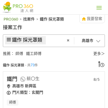
Toggle
navig
我要發案
PRO360
>
找案件
>
鐵作 採光罩類
接案工作
鐵作 採光罩類
高雄市
推薦：
師傅
鐵工師傅
更多＞
鐵作 採光罩類
- 共
73
件
鐵門
蔡〇生
8/5
高雄市 新興區
門片類型：玄關門
師傅