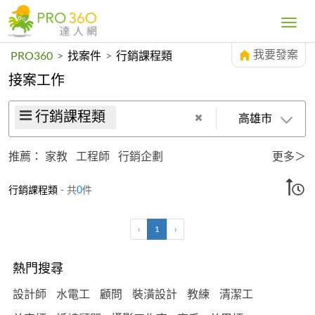
Toggle
navig
我要發案
PRO360
>
找案件
>
行銷課程類
接案工作
行銷課程類
高雄市
推薦：
家教
工程師
行銷企劃
更多＞
行銷課程類
- 共
0
件
‹
1
›
熱門搜尋
設計師
水電工
顧問
裝潢設計
教練
清潔工