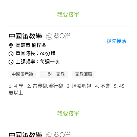
我要接單
中國笛教學
蔡〇崑
搶先接洽
高雄市 楠梓區
單堂時長：60分鐘
上課頻率：每週一次
中國笛老師
一對一家教
家教兼職
1. 初學
2. 古典樂,流行樂
3. 培養興趣
4. 不會
5. 45
歲以上
我要接單
中國笛教學
蔡〇崑