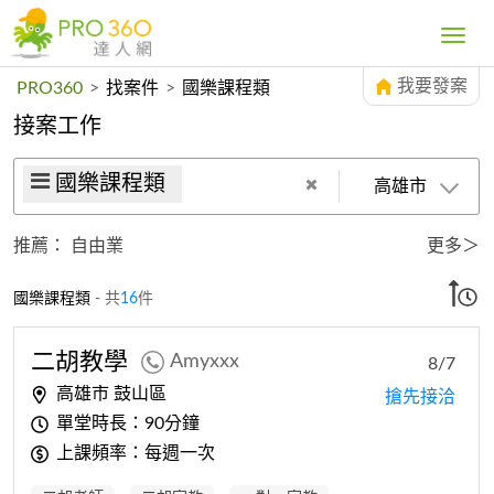
Toggle
navig
我要發案
PRO360
>
找案件
>
國樂課程類
接案工作
國樂課程類
高雄市
推薦：
自由業
更多＞
國樂課程類
- 共
16
件
二胡教學
Amyxxx
8/7
高雄市 鼓山區
搶先接洽
單堂時長：90分鐘
上課頻率：每週一次