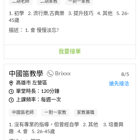
二胡老師
二胡家教
一對一家教
1. 初學
2. 流行樂,古典樂
3. 提升技巧
4. 其他
5. 26-
45歲
描述：
1. 會 慢慢淡忘?
我要接單
中國笛教學
Brixxx
8/5
高雄市 左營區
搶先接洽
單堂時長：120分鐘
上課頻率：每週一次
中國笛老師
一對一家教
家教兼職
1. 沒有專業的指導，但曾經自學
2. 其他
3. 培養興
趣
4. 會
5. 26-45歲