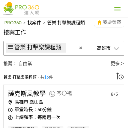
Toggle
navig
我要發案
PRO360
>
找案件
>
管樂 打擊樂課程類
接案工作
管樂 打擊樂課程類
高雄市
推薦：
自由業
更多＞
管樂 打擊樂課程類
- 共
16
件
薩克斯風教學
岑〇禓
8/5
高雄市 鳳山區
單堂時長：60分鐘
上課頻率：每兩週一次