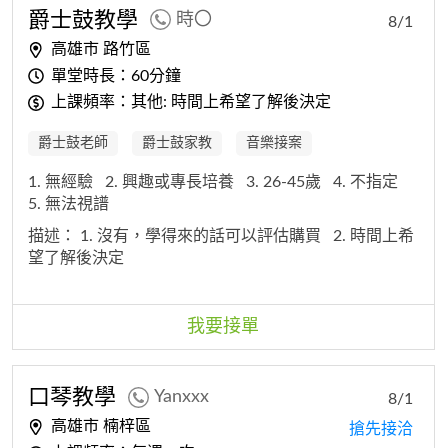
爵士鼓教學
時〇
8/1
高雄市 路竹區
單堂時長：60分鐘
上課頻率：其他: 時間上希望了解後決定
爵士鼓老師
爵士鼓家教
音樂接案
1. 無經驗
2. 興趣或專長培養
3. 26-45歲
4. 不指定
5. 無法視譜
描述：
1. 沒有，學得來的話可以評估購買
2. 時間上希
望了解後決定
我要接單
口琴教學
Yanxxx
8/1
高雄市 楠梓區
搶先接洽