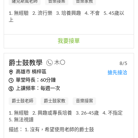
薩克斯風老師
音樂接案
音樂家教
1. 無經驗
2. 流行樂
3. 培養興趣
4. 不會
5. 45歲以
上
我要接單
爵士鼓教學
木〇
8/5
高雄市 楠梓區
搶先接洽
單堂時長：60分鐘
上課頻率：每週一次
爵士鼓老師
爵士鼓家教
音樂接案
1. 無經驗
2. 興趣或專長培養
3. 26-45歲
4. 不指定
5. 無法視譜
描述：
1. 沒有，希望使用老師的爵士鼓