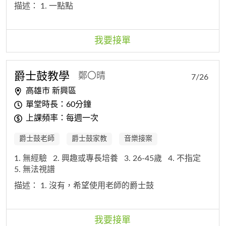
描述：
1. 一點點
我要接單
爵士鼓教學
鄭〇晴
7/26
高雄市 新興區
單堂時長：60分鐘
上課頻率：每週一次
爵士鼓老師
爵士鼓家教
音樂接案
1. 無經驗
2. 興趣或專長培養
3. 26-45歲
4. 不指定
5. 無法視譜
描述：
1. 沒有，希望使用老師的爵士鼓
我要接單