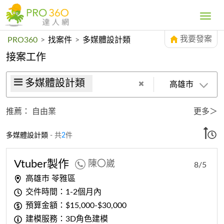
Toggle
navig
我要發案
PRO360
>
找案件
>
多媒體設計類
接案工作
多媒體設計類
高雄市
推薦：
自由業
更多＞
多媒體設計類
- 共
2
件
Vtuber製作
陳〇崴
8/5
高雄市 苓雅區
交件時間：1-2個月內
預算金額：$15,000-$30,000
建模服務：3D角色建模