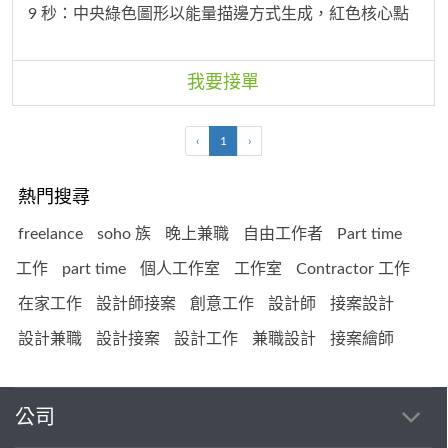
9 秒：中央綠色圖形以能量描邊方式生成，紅色核心點
亮。 9–12 秒：公司名稱依序淡入，背景浮現低調科技
線條。 12–15 秒：Logo 定格，搭配標語： 專業施工・
品質為本・綠能永續 ARK GREEN ENERGY
我要接單
‹
1
›
熱門搜尋
freelance
soho 族
晚上兼職
自由工作者
Part time
工作
part time
個人工作室
工作室
Contractor 工作
在家工作
設計師接案
創意工作
設計師
接案設計
設計兼職
設計接案
設計工作
兼職設計
接案繪師
公司