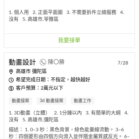
1. 個人用
2. 正面平面圖
3. 不需要拆件立繪服務
4.
沒有
5. 高雄市,苓雅區
我要接單
動畫設計
陳〇勝
7/28
高雄市 彌陀區
希望完成日期：不指定，越快越好
客戶預算：2萬元以下
動畫接案
3d 動畫接案
動畫工作
1. 3D動畫（立體）
2. 1分鐘以內
3. 有簡單的大綱
4.
沒有
5. 高雄市,彌陀區
描述：
1. 0–3 秒：黑色背景，綠色能量線流動。 3–6
秒：四個菱形由四個方向滑入並伴隨金屬質感反光。 6–