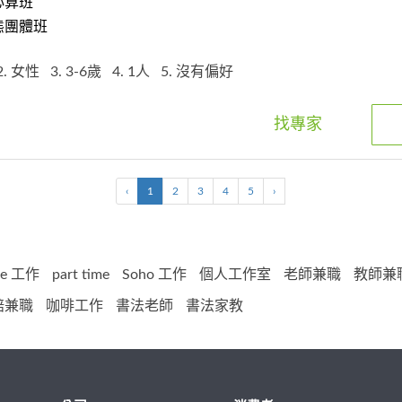
心算班
態團體班
2. 女性
3. 3-6歲
4. 1人
5. 沒有偏好
找專家
‹
1
2
3
4
5
›
ime 工作
part time
Soho 工作
個人工作室
老師兼職
教師兼
焙兼職
咖啡工作
書法老師
書法家教