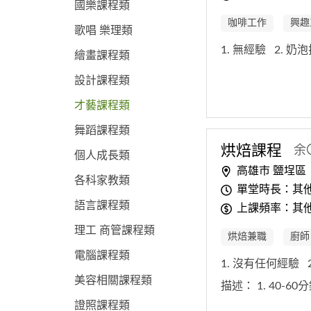
國樂課程類
咖啡工作
興趣
歌唱 樂理類
1. 無經驗
2. 奶
繪畫課程類
設計課程類
才藝課程類
舞蹈課程類
烘焙課程
余
個人成長類
高雄市 鹽埕區
各科家教類
單堂時長：其他:
語言課程類
上課頻率：其他
理工 商管課程類
烘焙兼職
廚師
電腦課程類
1. 沒有任何經驗
美容相關課程類
描述：
1. 40-6
證照課程類