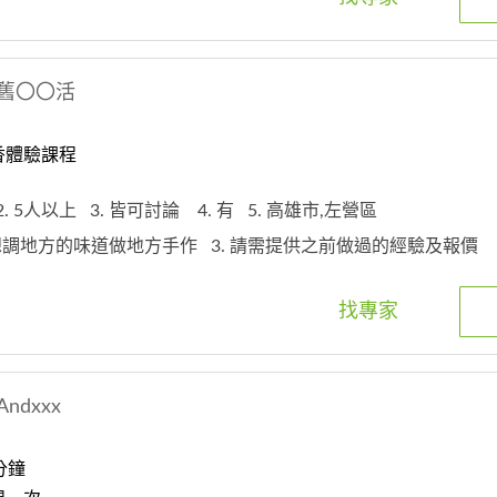
舊〇〇活
香體驗課程
2. 5人以上
3. 皆可討論
4. 有
5. 高雄市,左營區
 想調地方的味道做地方手作
3. 請需提供之前做過的經驗及報價
找專家
Andxxx
分鐘