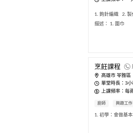
1. 鉤針編織
2.
描述：
1. 圍巾
烹飪課程
高雄市 苓雅區
單堂時長：3小
上課頻率：每
廚師
興趣工作
1. 初學：會做基