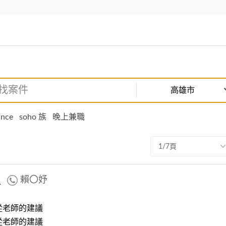
高雄市
ance
soho 族
晚上兼職
1/7頁
程
賴〇妤
從老師的建議
從老師的建議