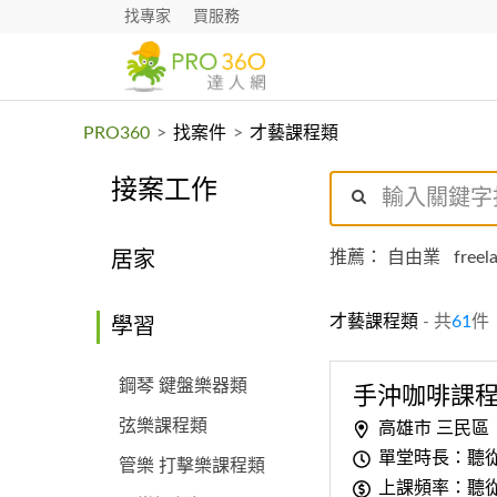
找專家
買服務
PRO360
>
找案件
>
才藝課程類
接案工作
推薦：
自由業
freel
居家
才藝課程類
- 共
61
件
學習
鋼琴 鍵盤樂器類
手沖咖啡課
弦樂課程類
高雄市 三民區
單堂時長：聽
管樂 打擊樂課程類
上課頻率：聽