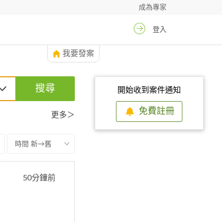
成為專家
登入
我要發案
搜尋
開始收到案件通知
免費註冊
更多＞
時間 新→舊
50分鐘前