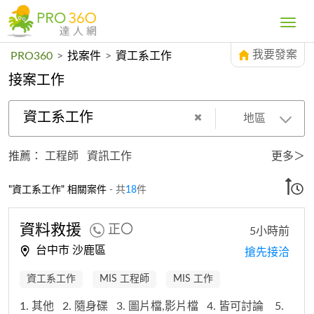
Toggle
navig
我要發案
PRO360
>
找案件
>
資工系工作
接案工作
資工系工作
地區
推薦：
工程師
資訊工作
更多＞
"資工系工作" 相關案件
- 共
18
件
資料救援
正〇
5小時前
台中市 沙鹿區
搶先接洽
資工系工作
MIS 工程師
MIS 工作
1. 其他
2. 隨身碟
3. 圖片檔,影片檔
4. 皆可討論
5.