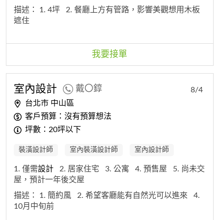
描述：
1. 4坪
2. 餐廳上方有管路，影響美觀想用木板
遮住
我要接單
室內
設計
戴〇錞
8/4
台北市 中山區
客戶預算：沒有預算想法
坪數：20坪以下
裝潢設計師
室內裝潢設計師
室內設計師
1. 僅需
設計
2. 居家住宅
3. 公寓
4. 預售屋
5. 尚未交
屋，預計一年後交屋
描述：
1. 簡約風
2. 希望客廳能有自然光可以進來
4.
10月中旬前