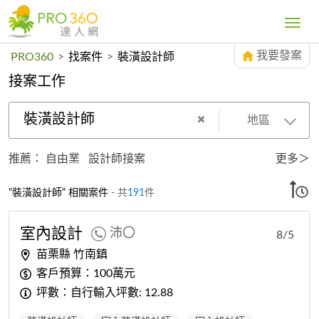
Toggle
navig
我要發案
PRO360
>
找案件
>
裝潢設計師
接案工作
裝潢設計師
地區
推薦：
自由業
設計師接案
更多＞
"裝潢設計師" 相關案件
- 共
191
件
室內
設計
沛〇
8/5
苗栗縣 竹南鎮
客戶預算：100萬元
坪數：自行輸入坪數: 12.88