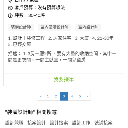
客戶預算：沒有預算想法
坪數：30-40坪
裝潢設計師
室內裝潢設計師
室內設計師
1.
設計
＋裝修工程
2. 居家住宅
3. 大廈
4. 21-30年
5. 已經交屋
描述：
1. 3房ㄧ廳2衛 ，要有大量的收納空間，其中一
間是更衣間、一間主臥室，一間兒童房
我要接單
‹
1
2
3
4
5
›
"裝潢設計師" 相關搜尋
設計兼職
接案設計
設計接案
設計工作
裝潢接案