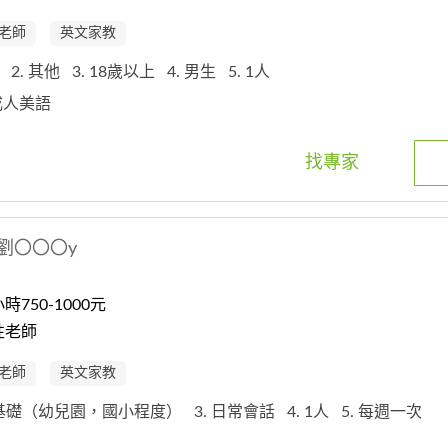
老師
英文家教
性
2. 其他
3. 18歲以上
4. 男生
5. 1人
一成人美語
找專家
劉〇〇〇y
750-1000元
性老師
老師
英文家教
. 基礎（幼兒園，國小程度）
3. 日常會話
4. 1人
5. 每週一次