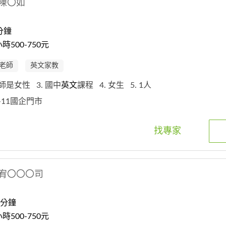
陳〇如
分鐘
500-750元
老師
英文家教
老師是女性
3. 國中
英文
課程
4. 女生
5. 1人
7-11國企門市
找專家
宥〇〇〇司
0分鐘
500-750元