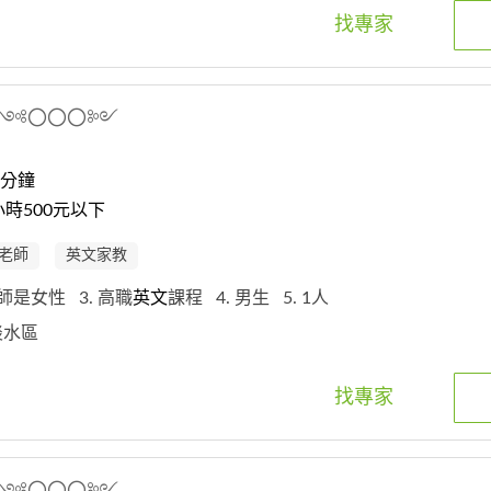
找專家
༺〇〇〇༻
0分鐘
時500元以下
老師
英文家教
老師是女性
3. 高職
英文
課程
4. 男生
5. 1人
市淡水區
找專家