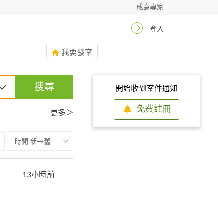
成為專家
登入
我要發案
搜尋
開始收到案件通知
免費註冊
更多＞
時間 新→舊
13小時前