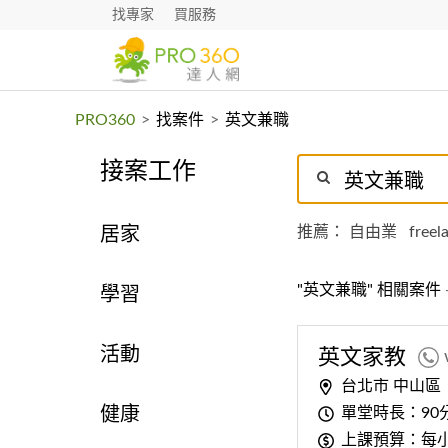
找專家
買服務
PRO360
>
找案件
>
英文兼職
接案工作
推薦：
自由業
freel
居家
"英文兼職" 相關案件
學習
活動
英文
家教
台北市 中山區
單堂時長：90
健康
上課預算：每小時