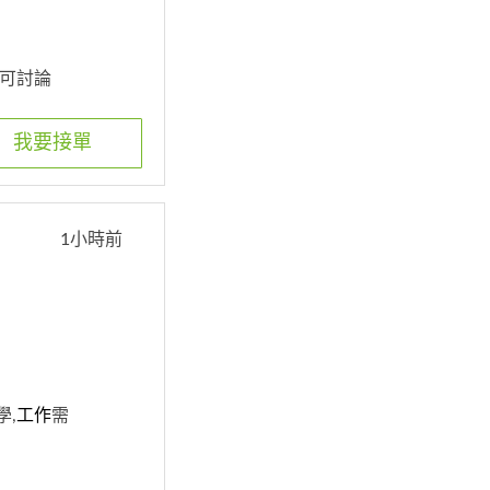
 皆可討論
我要接單
1小時前
學,
工作
需