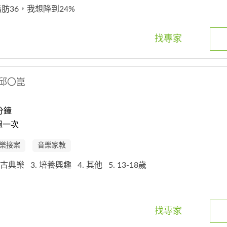
脂肪36，我想降到24%
找專家
邱〇崑
分鐘
週一次
樂接案
音樂家教
樂,古典樂
3. 培養興趣
4. 其他
5. 13-18歲
找專家