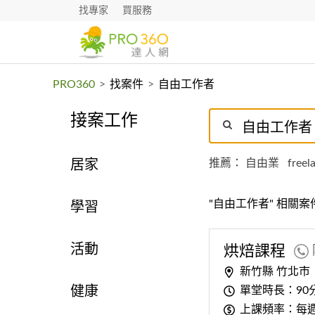
找專家
買服務
PRO360
>
找案件
>
自由工作者
接案工作
推薦：
自由業
freel
居家
"自由工作者" 相關案
學習
活動
烘焙課程
新竹縣 竹北市
單堂時長：90
健康
上課頻率：每