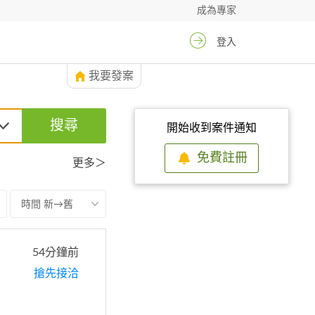
成為專家
登入
我要發案
搜尋
開始收到案件通知
免費註冊
更多＞
時間 新→舊
54分鐘前
搶先接洽