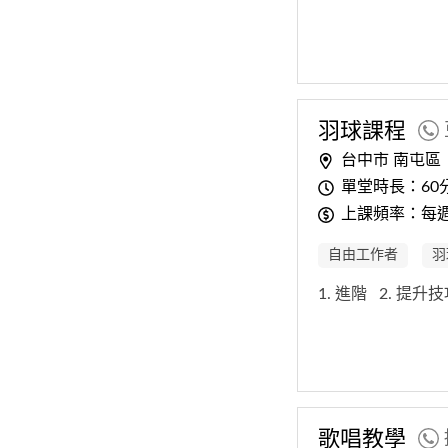
羽球課程
台中市 南屯區
單堂時長：60
上課頻率：每
自由工作者
羽
1. 進階
2. 提升
歌唱教學