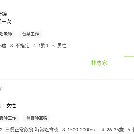
分鐘
週一次
唱老師
音樂工作
-25歲
3. 不指定
4. 1對1
5. 男性
找專家
伶
別：女性
養師工作
營養師兼職
2. 三餐正常飲食,時常吃宵夜
3. 1500-2000c.c.
4. 26-35歲
5