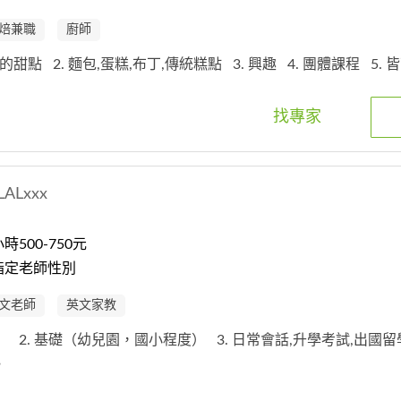
焙兼職
廚師
本的甜點
2. 麵包,蛋糕,布丁,傳統糕點
3. 興趣
4. 團體課程
5.
找專家
LALxxx
500-750元
指定老師性別
文老師
英文家教
學）
2. 基礎（幼兒園，國小程度）
3. 日常會話,升學考試,出國留
他