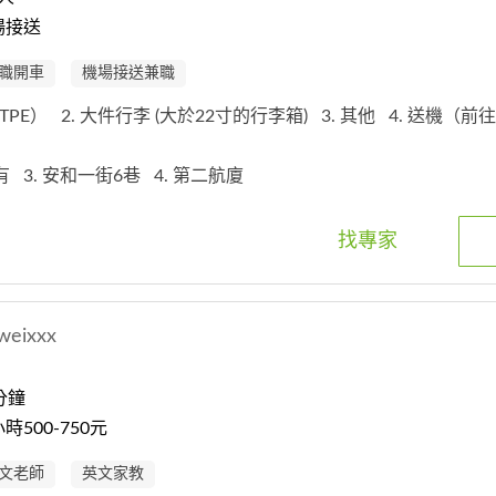
場接送
職開車
機場接送兼職
TPE）
2. 大件行李 (大於22寸的行李箱)
3. 其他
4. 送機（前
沒有
3. 安和一街6巷
4. 第二航廈
找專家
weixxx
分鐘
500-750元
文老師
英文家教