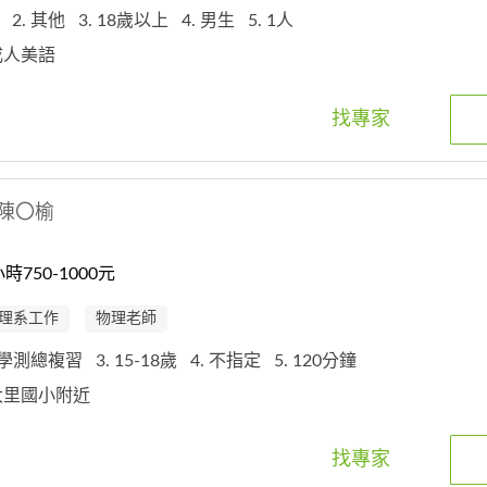
性
2. 其他
3. 18歲以上
4. 男生
5. 1人
一成人美語
找專家
陳〇榆
750-1000元
理系工作
物理老師
. 學測總複習
3. 15-18歲
4. 不指定
5. 120分鐘
區大里國小附近
找專家