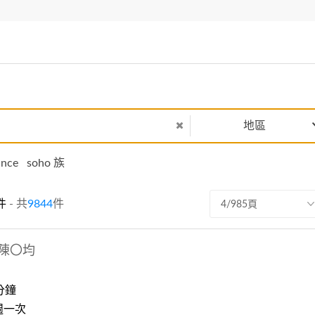
地區
ance
soho 族
件
- 共
9844
件
4/985頁
陳〇均
分鐘
週一次