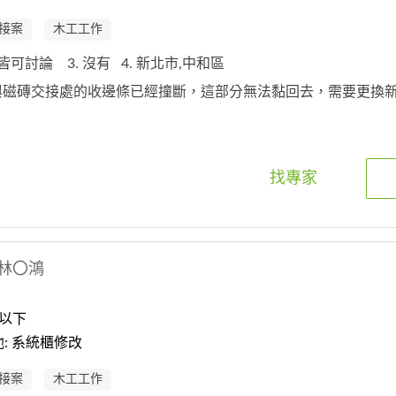
接案
木工工作
. 皆可討論
3. 沒有
4. 新北市,中和區
板與磁磚交接處的收邊條已經撞斷，這部分無法黏回去，需要更換
找專家
林〇鴻
以下
: 系統櫃修改
接案
木工工作