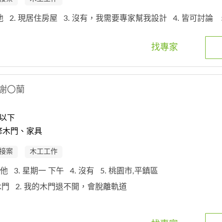
其他
2. 現居住房屋
3. 沒有，我需要專家幫我設計
4. 皆可討論
找專家
謝〇蘭
以下
修木門、家具
接案
木工工作
 其他
3. 星期一 下午
4. 沒有
5. 桃園市,平鎮區
的木門
2. 我的木門退不開，會脫離軌道