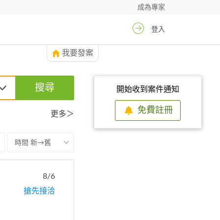
成為專家
登入
我要發案
搜尋
開始收到案件通知
免費註冊
更多＞
時間 新→舊
8/6
搶先接洽