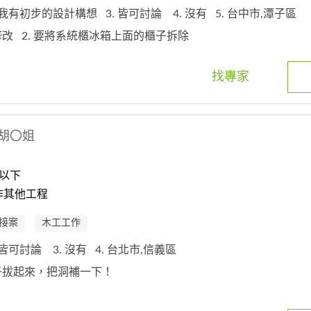
. 我有初步的設計構想
3. 皆可討論
4. 沒有
5. 台中市,潭子區
櫃修改
2. 要將系統櫃冰箱上面的櫃子拆除
找專家
胡〇姐
以下
作其他工程
接案
木工工作
. 皆可討論
3. 沒有
4. 台北市,信義區
勾子拔起來，把洞補一下！