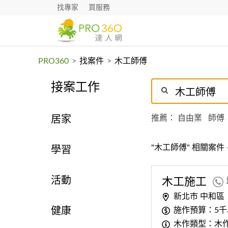
找專家
買服務
PRO360
>
找案件
>
木工師傅
接案工作
推薦：
自由業
師傅
居家
"木工師傅" 相關案件
學習
活動
木工
施工
新北市 中和區
施作預算：5千
健康
木作類型：木