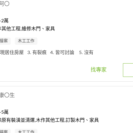
阿〇
-2萬
作其他工程,維修木門、家具
接案
木工工作
. 現居住房屋
3. 有裂痕
4. 皆可討論
5. 沒有
找專家
康〇生
-5萬
原有裝潢並清運,木作其他工程,訂製木門、家具
接案
木工工作