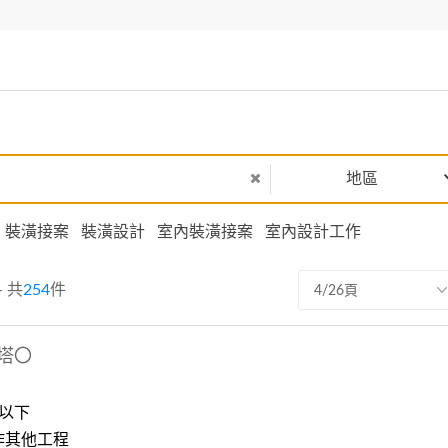
地區
裝潢接案
裝潢設計
室內裝潢接案
室內設計工作
- 共
254
件
4/26頁
塔〇
以下
作其他工程