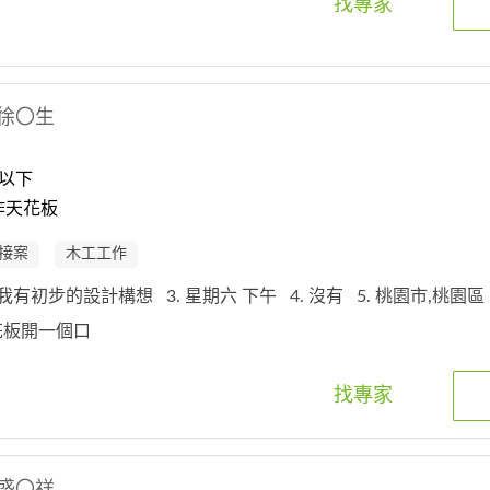
找專家
徐〇生
以下
作天花板
接案
木工工作
. 我有初步的設計構想
3. 星期六 下午
4. 沒有
5. 桃園市,桃園
天花板開一個口
找專家
盛〇祥