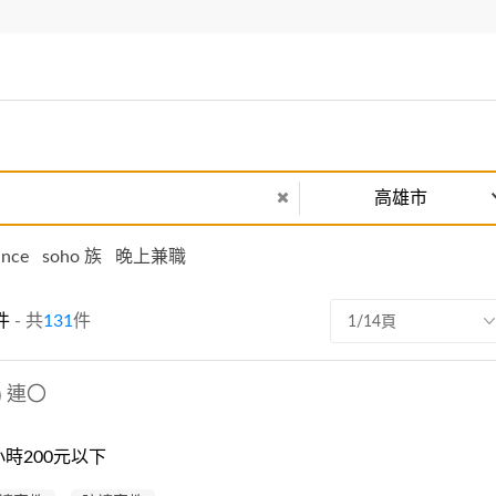
高雄市
ance
soho 族
晚上兼職
件
- 共
131
件
1/14頁
連〇
時200元以下