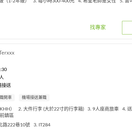
年級（1-2年級）
3. 每小時300-400元
4. 希望老師是女性
5. 
找專家
Terxxx
:30
人
場接送
職開車
機場接送兼職
（KHH）
2. 大件行李 (大於22寸的行李箱)
3. 9人座商旅車
4.
市,前鎮區
瑞北路222巷10號
3. IT284