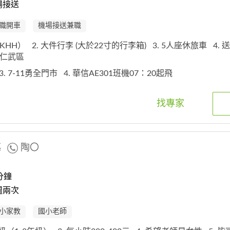
場接送
職開車
機場接送兼職
（KHH）
2. 大件行李 (大於22寸的行李箱)
3. 5人座休旅車
4.
市,仁武區
3. 7-11勇全門市
4. 華信AE301班機07：20起飛
找專家
導
陶〇
分鐘
週兩次
小家教
國小老師