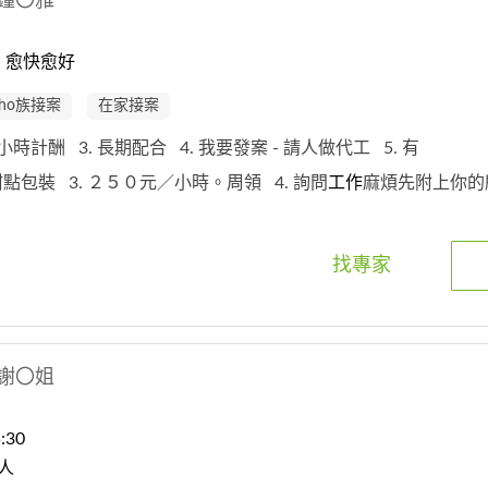
鐘〇雅
：愈快愈好
oho族接案
在家接案
 以小時計酬
3. 長期配合
4. 我要發案 - 請人做代工
5. 有
露甜點包裝
3. ２５０元／小時。周領
4. 詢問
工作
麻煩先附上你
找專家
謝〇姐
:30
人