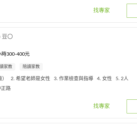
找專家
豆〇
300-400元
讀家教
陪讀家教
年級）
2. 希望老師是女性
3. 作業檢查與指導
4. 女性
5. 2人
區中正路
找專家