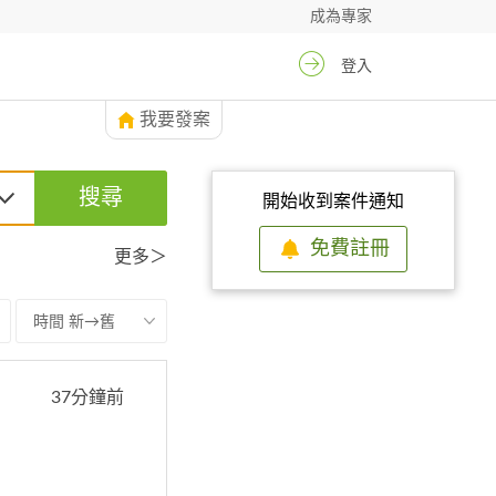
成為專家
登入
我要發案
搜尋
開始收到案件通知
免費註冊
更多＞
時間 新→舊
37分鐘前