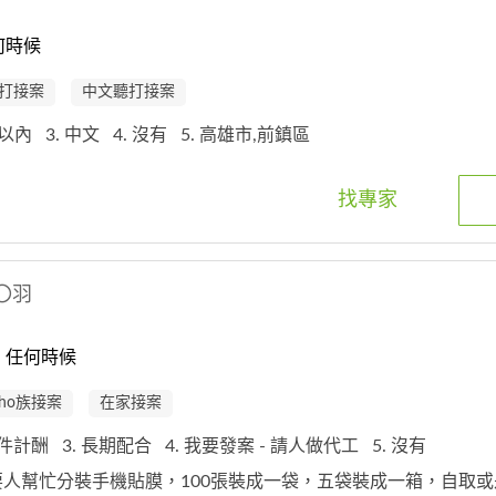
何時候
打接案
中文聽打接案
鐘以內
3. 中文
4. 沒有
5. 高雄市,前鎮區
找專家
〇羽
：任何時候
oho族接案
在家接案
 以件計酬
3. 長期配合
4. 我要發案 - 請人做代工
5. 沒有
需要人幫忙分裝手機貼膜，100張裝成一袋，五袋裝成一箱，自取