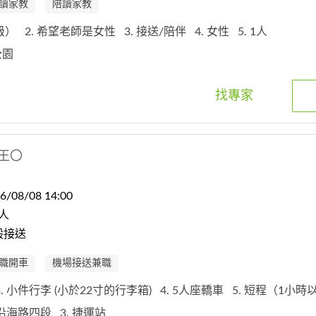
讀家教
陪讀家教
年級）
2. 希望老師是女性
3. 接送/陪伴
4. 女性
5. 1人
路公園
找專家
王〇
08/08 14:00
人
般接送
職開車
機場接送兼職
3. 小件行李 (小於22寸的行李箱)
4. 5人座轎車
5. 短程（1小
. 沿海路四段
3. 捷運站