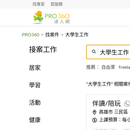
找專家
買服務
PRO360
>
找案件
>
大學生工作
接案工作
推薦：
自由業
freel
居家
"大學生工作" 相關案
學習
活動
伴讀/陪玩
高雄市 三民區
上課預算：每小
健康