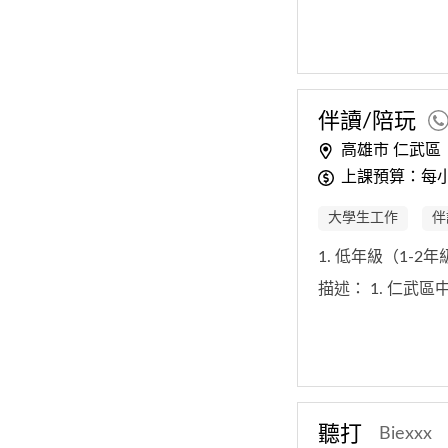
伴讀/陪玩
高雄市 仁武區
上課預算：每小時
大學生工作
伴
1. 低年級（1-2
描述：
1. 仁武
聽打
Biexxx