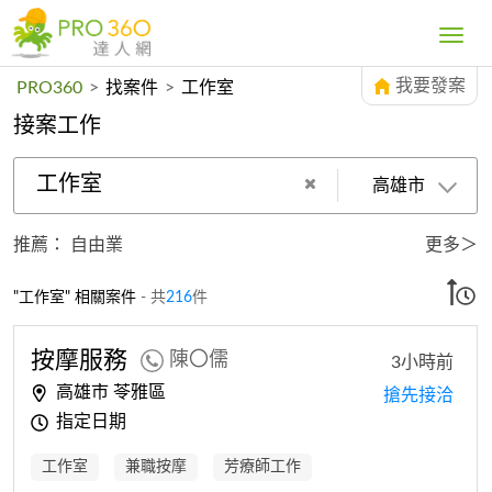
Toggle
navig
我要發案
PRO360
>
找案件
>
工作室
接案工作
工作室
高雄市
推薦：
自由業
更多＞
"工作室" 相關案件
- 共
216
件
按摩服務
陳〇儒
3小時前
高雄市 苓雅區
搶先接洽
指定日期
工作室
兼職按摩
芳療師工作