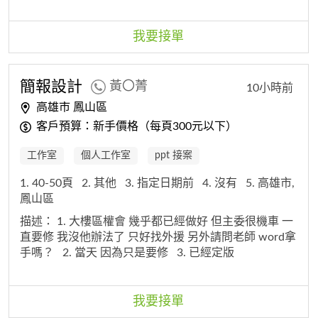
需要跟實體相符，但造型紋路都要清晰)，1張正面照+1
張背面照 請問報價？
3. 不定期拍攝
我要接單
簡報設計
黃〇菁
10小時前
高雄市 鳳山區
客戶預算：新手價格（每頁300元以下）
工作室
個人工作室
ppt 接案
1. 40-50頁
2. 其他
3. 指定日期前
4. 沒有
5. 高雄市,
鳳山區
描述：
1. 大樓區權會 幾乎都已經做好 但主委很機車 一
直要修 我沒他辦法了 只好找外援 另外請問老師 word拿
手嗎？
2. 當天 因為只是要修
3. 已經定版
我要接單