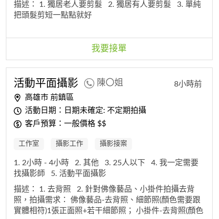
描述：
1. 獨居老人要剪髮
2. 獨居有人要剪髮
3. 單純
把頭髮剪短一點點就好
我要接單
活動平面攝影
陳〇姐
8小時前
高雄市 前鎮區
活動日期：日期未確定: 不定期拍攝
客戶預算：一般價格 $$
工作室
攝影工作
攝影接案
1. 2小時 - 4小時
2. 其他
3. 25人以下
4. 我一定需要
找攝影師
5. 活動平面攝影
描述：
1. 去背照
2. 針對佛像藝品、小掛件拍攝去背
照，拍攝需求： 佛像藝品-去背照、細節照(顏色需要跟
實體相符)1張正面照+若干細節照； 小掛件-去背照(顏色