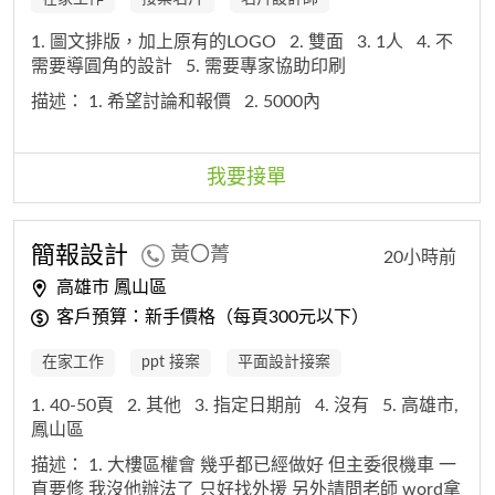
1. 圖文排版，加上原有的LOGO
2. 雙面
3. 1人
4. 不
需要導圓角的設計
5. 需要專家協助印刷
描述：
1. 希望討論和報價
2. 5000內
我要接單
簡報設計
黃〇菁
20小時前
高雄市 鳳山區
客戶預算：新手價格（每頁300元以下）
在家工作
ppt 接案
平面設計接案
1. 40-50頁
2. 其他
3. 指定日期前
4. 沒有
5. 高雄市,
鳳山區
描述：
1. 大樓區權會 幾乎都已經做好 但主委很機車 一
直要修 我沒他辦法了 只好找外援 另外請問老師 word拿