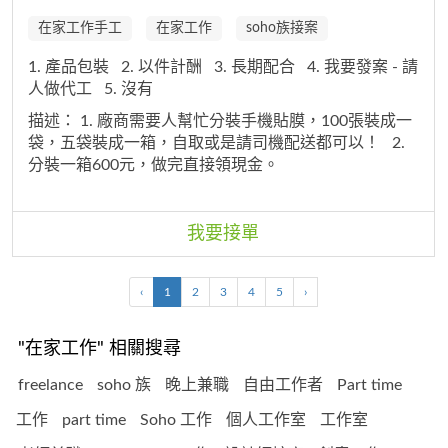
在家工作手工
在家工作
soho族接案
1. 產品包裝
2. 以件計酬
3. 長期配合
4. 我要發案 - 請
人做代工
5. 沒有
描述：
1. 廠商需要人幫忙分裝手機貼膜，100張裝成一
袋，五袋裝成一箱，自取或是請司機配送都可以！
2.
分裝一箱600元，做完直接領現金。
我要接單
‹
1
2
3
4
5
›
"在家工作" 相關搜尋
freelance
soho 族
晚上兼職
自由工作者
Part time
工作
part time
Soho 工作
個人工作室
工作室