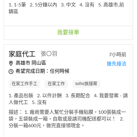
1. 1-5筆
2. 5分鐘以內
3. 中文
4. 沒有
5. 高雄市,前
鎮區
我要接單
家庭代工
張〇羽
7小時前
高雄市 岡山區
搶先接洽
希望完成日期：任何時候
在家工作手工
在家工作
soho族接案
1. 產品包裝
2. 以件計酬
3. 長期配合
4. 我要發案 - 請
人做代工
5. 沒有
描述：
1. 廠商需要人幫忙分裝手機貼膜，100張裝成一
袋，五袋裝成一箱，自取或是請司機配送都可以！
2.
分裝一箱600元，做完直接領現金。