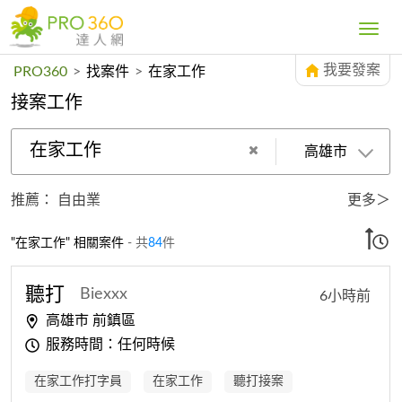
Toggle
navig
我要發案
PRO360
>
找案件
>
在家工作
接案工作
在家工作
高雄市
推薦：
自由業
更多＞
"在家工作" 相關案件
- 共
84
件
聽打
Biexxx
6小時前
高雄市 前鎮區
服務時間：任何時候
在家工作打字員
在家工作
聽打接案