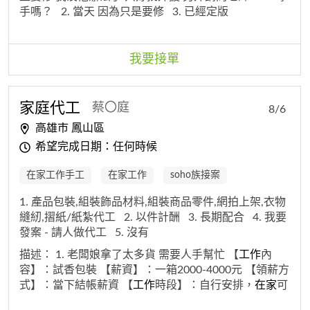
手嗎？
2. 當天 因為只是要修
3. 已經定版
我要接單
家庭代工
蔡〇庭
8/6
高雄市 鳳山區
希望完成日期：任何時候
在家工作手工
在家工作
soho族接案
1. 產品包裝,組裝飾品材料,組裝商品零件,網拍上架,衣物
縫紉,摺紙/紙紮代工
2. 以件計酬
3. 長期配合
4. 我要
發案 - 請人做代工
5. 沒有
描述：
1. 老闆娘拿了太多貨 需要人手幫忙 【
工作
內
容】：試香包裝 【薪資】：一箱2000-4000元 【領薪方
式】：當下結帳薪資 【
工作
時段】：自行安排，
在家
可
做，完成上門回收
3. 【薪資】：一箱2000-4000元