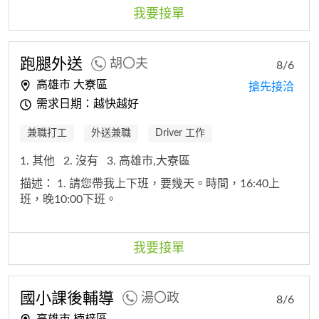
我要接單
跑腿外送
胡〇夫
8/6
高雄市 大寮區
搶先接洽
需求日期：越快越好
兼職打工
外送兼職
Driver 工作
1. 其他
2. 沒有
3. 高雄市,大寮區
描述：
1. 請您帶我上下班，要幾天。時間，16:40上
班，晚10:00下班。
我要接單
國小課後輔導
湯〇政
8/6
高雄市 楠梓區