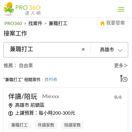
Toggle
navig
我要發案
PRO360
>
找案件
>
兼職打工
接案工作
兼職打工
高雄市
推薦：
自由業
更多＞
"兼職打工" 相關案件
- 共
95
件
伴讀/陪玩
Miexxx
8/6
高雄市 前鎮區
上課預算：每小時200-300元
兼職打工
伴讀家教
陪讀家教