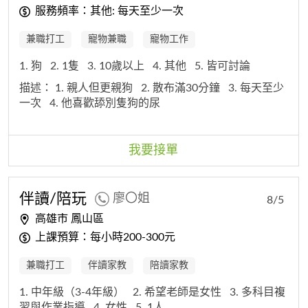
服務頻率：其他: 每天至少一次
兼職打工
寵物兼職
寵物工作
1. 狗
2. 1隻
3. 10歲以上
4. 其他
5. 皆可討論
描述：
1. 親人但更親狗
2. 散布滿30分鐘
3. 每天至少
一次
4. 他喜歡舔別隻狗的尿
我要接單
伴讀/陪玩
廖〇姐
8/5
高雄市 鳳山區
上課預算：每小時200-300元
兼職打工
伴讀家教
陪讀家教
1. 中年級（3-4年級）
2. 希望老師是女性
3. 多科目複
習與作業指導
4. 女性
5. 1人