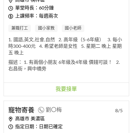
單堂時長：60分鐘
上課頻率：每週兩次
兼職打工
國小家教
國小老師
1. 國語,英文,社會,自然
2. 高年級（5-6年級）
3. 每小
時300-400元
4. 希望老師是女性
5. 星期二 晚上 星期
五 晚上
描述：
1. 有兩個小朋友 6年級及4年級 價錢可談！
2.
右昌街，興中橋旁
我要接單
寵物寄養
劉〇梅
8/5
高雄市 美濃區
指定日期：日期已確定