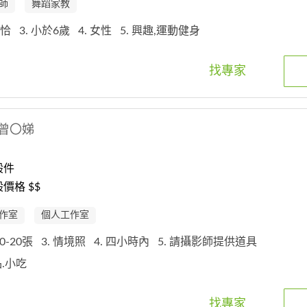
師
舞蹈家教
,恰恰
3. 小於6歲
4. 女性
5. 興趣,運動健身
找專家
曾〇娣
般件
價格 $$
作室
個人工作室
 10-20張
3. 情境照
4. 四小時內
5. 請攝影師提供道具
品.小吃
找專家