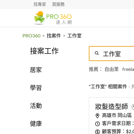
找專家
買服務
PRO360
>
找案件
>
工作室
接案工作
推薦：
自由業
freel
居家
"工作室" 相關案件
- 
學習
活動
妝髮造型師
高雄市 岡山區
客戶需求日期
健康
顧客預算：$2,00