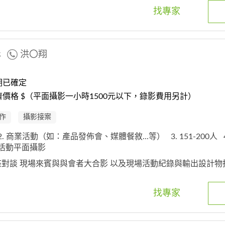
找專家
影
洪〇翔
期已確定
價格 $（平面攝影一小時1500元以下，錄影費用另計）
作
攝影接案
2. 商業活動（如：產品發佈會、媒體餐敘...等）
3. 151-200人
. 活動平面攝影
講座對談 現場來賓與與會者大合影 以及現場活動紀錄與輸出設計
找專家