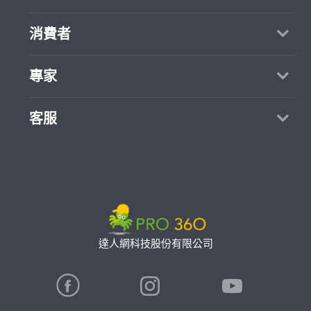
關於我們
消費者
媒體報導
買服務
專家
部落格
如何找專家
加入我們
找案件
客服
熱門服務
合作提案
成為專家
所有服務
客服中心
聯絡我們
如何接案
價格行情
使用條款
專家指南
專業知識
隱私權政策
推廣服務
專家目錄
信任與保障
達人網科技股份有限公司
卓越專家
在地專家推薦
公告
特約專家
關鍵字搜尋
勞健保專區