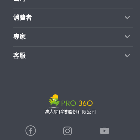
關於我們
消費者
媒體報導
買服務
專家
部落格
如何找專家
加入我們
找案件
客服
熱門服務
合作提案
成為專家
所有服務
客服中心
聯絡我們
如何接案
價格行情
使用條款
專家指南
專業知識
隱私權政策
推廣服務
專家目錄
信任與保障
達人網科技股份有限公司
卓越專家
在地專家推薦
公告
特約專家
關鍵字搜尋
勞健保專區