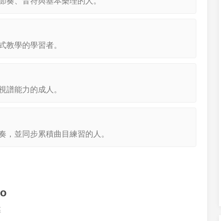
節奏、音符與基本樂理的人。
式教學的學習者。
視譜能力的成人。
奏，並同步累積曲目練習的人。
io
區